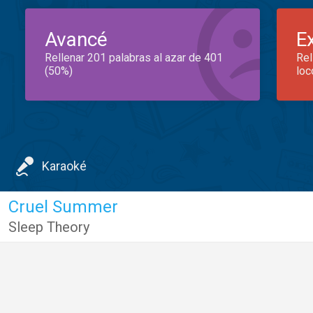
Avancé
E
Rellenar 201 palabras al azar de 401
Rel
(50%)
loc
Karaoké
Cruel Summer
Sleep Theory