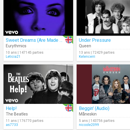
Sweet Dreams (Are Made Of This)
Under Pressure
Eurythmics
Queen
10 ans | 147145 parties
13 ans | 72429 parties
Leticia21
Kelencerri
Help!
Beggin' (Audio)
The Beatles
Måneskin
11 ans | 176770 parties
5 ans | 143756 parties
as7733
nicoole2099