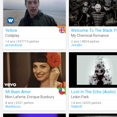
Yellow
Coldplay
My Chemical Romance
14 ans | 597719 parties
2 ans | 4854 parties
jarsandoval
JessBri
Mi Buen Amor
Lost In The Echo (Audio)
Mon Laferte
,
Enrique Bunbury
Linkin Park
8 ans | 6321 parties
14 ans | 6025 parties
AlexKazuo
5lipkn0t