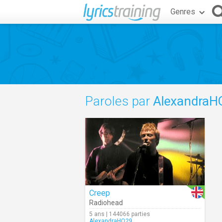
Genres
Paroles par
AlexandraH
Creep
Radiohead
5 ans | 144066 parties
AlexandraHQ29