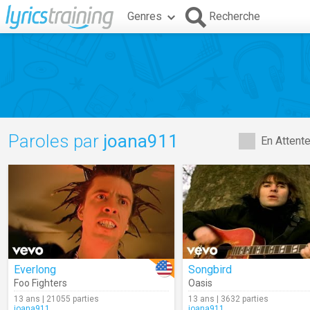
Genres
Recherche
Paroles par
joana911
En Attent
Everlong
Songbird
Foo Fighters
Oasis
13 ans | 21055 parties
13 ans | 3632 parties
joana911
joana911