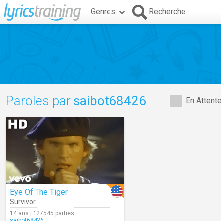
Genres
Recherche
Paroles par
saibot68426
En Attent
Eye Of The Tiger
Survivor
14 ans | 127545 parties
saibot68426