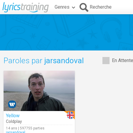
Genres
Recherche
Paroles par
jarsandoval
En Attent
Yellow
Coldplay
14 ans | 597755 parties
jarsandoval