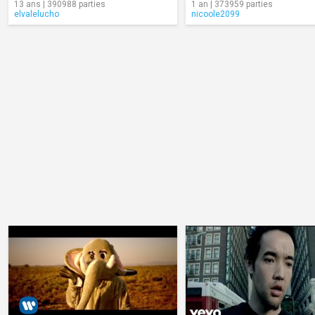
13 ans | 390988 parties
1 an | 373959 parties
elvalelucho
nicoole2099