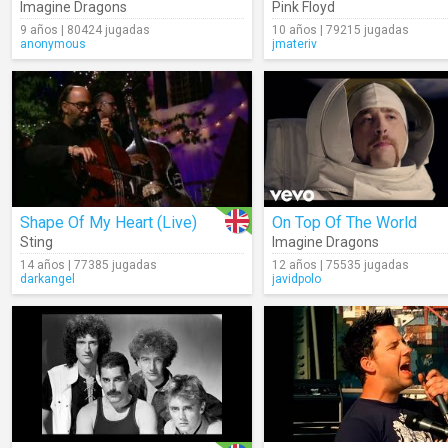
Imagine Dragons
Pink Floyd
9 años | 80424 jugadas
10 años | 79215 jugadas
anonymous
jmateriv
Shape Of My Heart (Live)
On Top Of The World
Sting
Imagine Dragons
14 años | 77385 jugadas
12 años | 75535 jugadas
darkangel
javidpolo