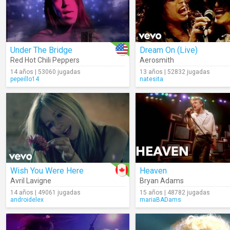
Under The Bridge
Dream On (Live)
Red Hot Chili Peppers
Aerosmith
14 años | 53060 jugadas
13 años | 52832 jugadas
pepeillo14
natesita
Wish You Were Here
Heaven
Avril Lavigne
Bryan Adams
14 años | 49061 jugadas
15 años | 48782 jugadas
androidelex
mariaBADams