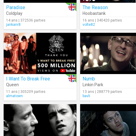
Paradise
The Reason
Coldplay
Hoobastank
14 ans | 372536 parties
16 ans | 340420 parties
jankanr8
volte82
I Want To Break Free
Numb
Queen
Linkin Park
11 ans | 305209 parties
13 ans | 288779 parties
almatown
bavli