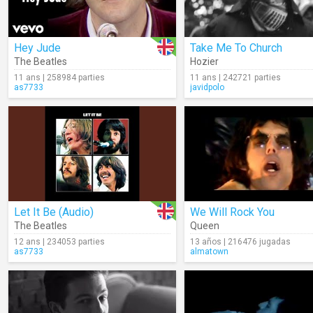
Hey Jude
Take Me To Church
The Beatles
Hozier
11 ans | 258984 parties
11 ans | 242721 parties
as7733
javidpolo
Let It Be (Audio)
We Will Rock You
The Beatles
Queen
12 ans | 234053 parties
13 años | 216476 jugadas
as7733
almatown