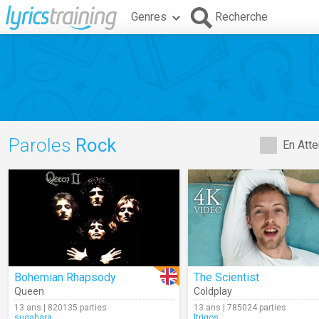
Genres
Recherche
Paroles
Rock
En Atte
Bohemian Rhapsody
The Scientist
Queen
Coldplay
13 ans | 820135 parties
13 ans | 785024 parties
sugahara
ltrigos