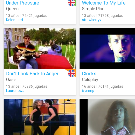
Under Pressure
Welcome To My Life
Queen
Simple Plan
13 años | 72421 jugadas
13 años | 71798 jugadas
Kelencerri
strawberryy
Don't Look Back In Anger
Clocks
Oasis
Coldplay
13 años | 70936 jugadas
16 años | 70141 jugadas
Laurenowa
ivonmp