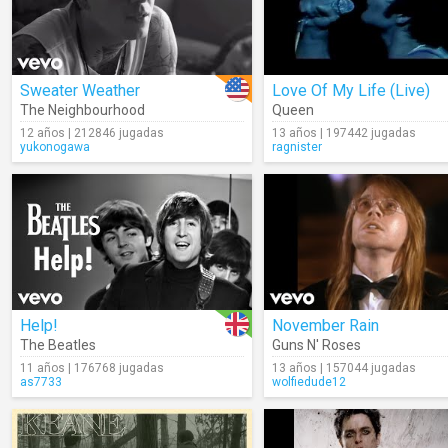
Sweater Weather
Love Of My Life (Live)
The Neighbourhood
Queen
12 años | 212846 jugadas
13 años | 197442 jugadas
yukonogawa
ragnister
Help!
November Rain
The Beatles
Guns N' Roses
11 años | 176768 jugadas
13 años | 157044 jugadas
as7733
wolfiedude12