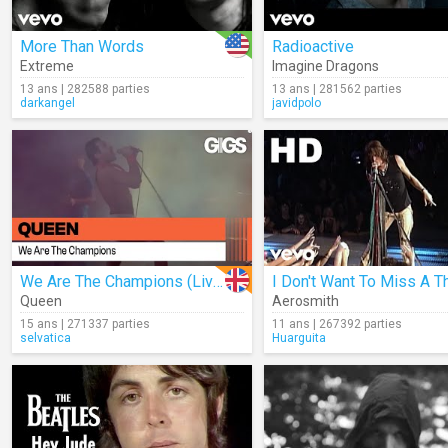
More Than Words
Radioactive
Extreme
Imagine Dragons
13 ans | 282588 parties
13 ans | 281562 parties
darkangel
javidpolo
We Are The Champions (Live)
I Don't Want To Miss A T
Queen
Aerosmith
15 ans | 271337 parties
11 ans | 267392 parties
selvatica
Huarguita