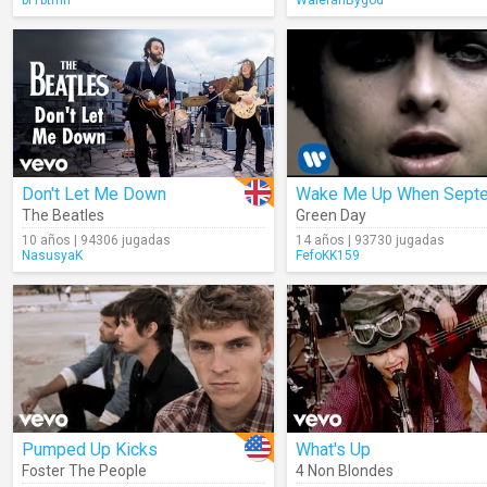
br1btmn
WaleranBygod
Don't Let Me Down
The Beatles
Green Day
10 años | 94306 jugadas
14 años | 93730 jugadas
NasusyaK
FefoKK159
Pumped Up Kicks
What's Up
Foster The People
4 Non Blondes