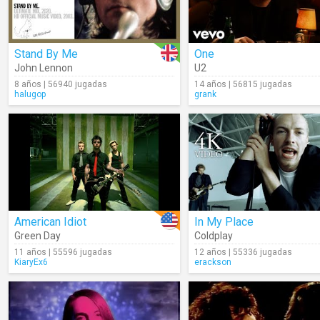
Stand By Me
One
John Lennon
U2
8 años | 56940 jugadas
14 años | 56815 jugadas
halugop
grank
American Idiot
In My Place
Green Day
Coldplay
11 años | 55596 jugadas
12 años | 55336 jugadas
KiaryEx6
erackson