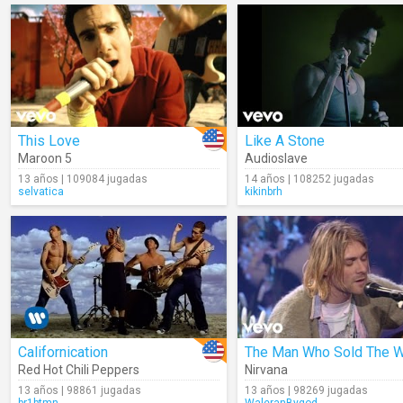
This Love
Like A Stone
Maroon 5
Audioslave
13 años | 109084 jugadas
14 años | 108252 jugadas
selvatica
kikinbrh
Californication
Red Hot Chili Peppers
Nirvana
13 años | 98861 jugadas
13 años | 98269 jugadas