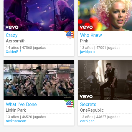
Crazy
Who Knew
Aerosmith
Pink
14 años | 47568 jugadas
13 años | 47001 jugadas
XabierB.8
javidpolo
What I've Done
Secrets
Linkin Park
OneRepublic
13 años | 46520 jugadas
13 años | 44627 jugadas
nicknameart
carolgenu