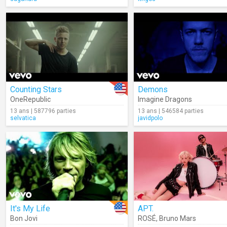
Counting Stars
Demons
OneRepublic
Imagine Dragons
13 ans | 587796 parties
13 ans | 546584 parties
selvatica
javidpolo
It's My Life
APT.
Bon Jovi
ROSÉ
,
Bruno Mars