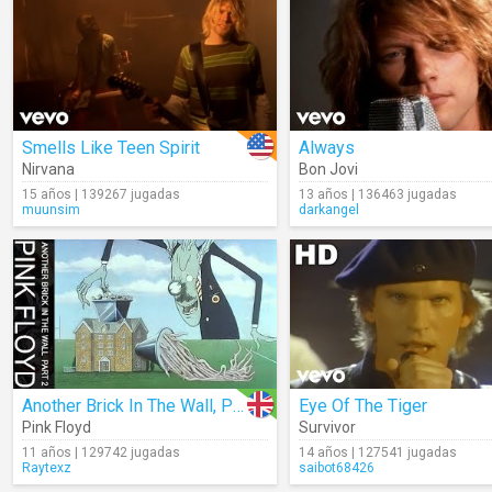
Smells Like Teen Spirit
Always
Nirvana
Bon Jovi
15 años | 139267 jugadas
13 años | 136463 jugadas
muunsim
darkangel
Another Brick In The Wall, Part Two
Eye Of The Tiger
Pink Floyd
Survivor
11 años | 129742 jugadas
14 años | 127541 jugadas
Raytexz
saibot68426