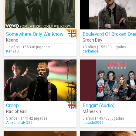
Somewhere Only We Know
Boulevard Of Broken Dr
Keane
Green Day
12 años | 155336 jugadas
13 años | 155293 jugadas
Kari213
darkangel
Creep
Beggin' (Audio)
Radiohead
Måneskin
5 años | 144142 jugadas
5 años | 143753 jugadas
AlexandraHQ29
nicoole2099