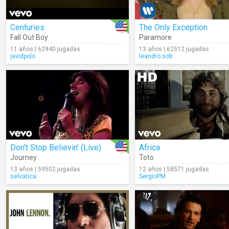
Centuries
The Only Exception
Fall Out Boy
Paramore
11 años | 62940 jugadas
13 años | 62512 jugadas
javidpolo
leandro.sob
Don't Stop Believin' (Live)
Africa
Journey
Toto
13 años | 59502 jugadas
12 años | 58571 jugadas
selvatica
SergioPM