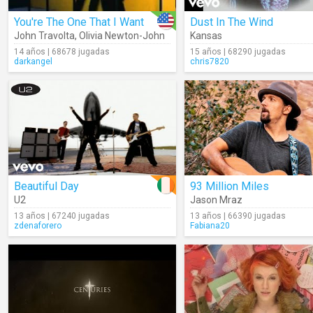
You're The One That I Want
Dust In The Wind
John Travolta
,
Olivia Newton-John
Kansas
14 años | 68678 jugadas
15 años | 68290 jugadas
darkangel
chris7820
Beautiful Day
93 Million Miles
U2
Jason Mraz
13 años | 67240 jugadas
13 años | 66390 jugadas
zdenaforero
Fabiana20