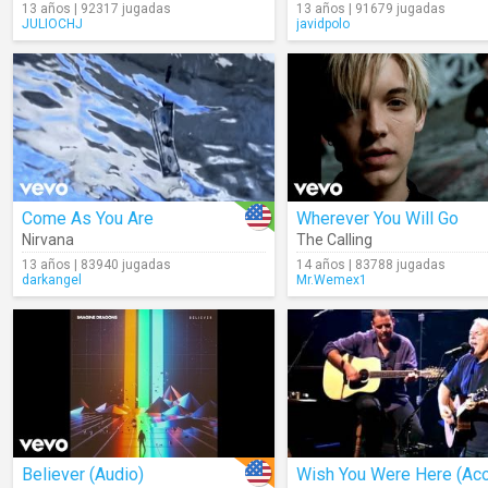
13 años | 92317 jugadas
13 años | 91679 jugadas
JULIOCHJ
javidpolo
Come As You Are
Wherever You Will Go
Nirvana
The Calling
13 años | 83940 jugadas
14 años | 83788 jugadas
darkangel
Mr.Wemex1
Believer (Audio)