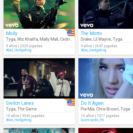
Molly
The Motto
Tyga
,
Wiz Khalifa
,
Mally Mall
,
Cedric Gervais
Drake
,
Lil Wayne
,
Tyga
9 años | 2325 jugadas
9 años | 2647 jugadas
Alex_Hedgehog
Alex_Hedgehog
Switch Lanes
Do It Again
Tyga
,
The Game
Pia Mia
,
Chris Brown
,
Tyga
10 años | 3542 jugadas
10 años | 7317 jugadas
Alex_Hedgehog
luizricardo_96