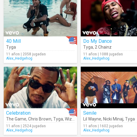
40 Mill
Do My Dance
Tyga
Tyga
,
2 Chainz
11 años | 2058 jugadas
11 años | 1088 jugadas
Alex_Hedgehog
Alex_Hedgehog
Celebration
Senile
The Game
,
Chris Brown
,
Tyga
,
Wiz Khalifa
Lil Wayne
,
Lil Wayne
,
Nicki Minaj
,
Tyga
11 años | 2524 jugadas
11 años | 1602 jugadas
Alex_Hedgehog
Alex_Hedgehog