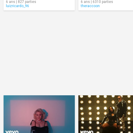
6 ans | 827 parties
6 ans | 6310 parties
luizricardo_96
theraccoon