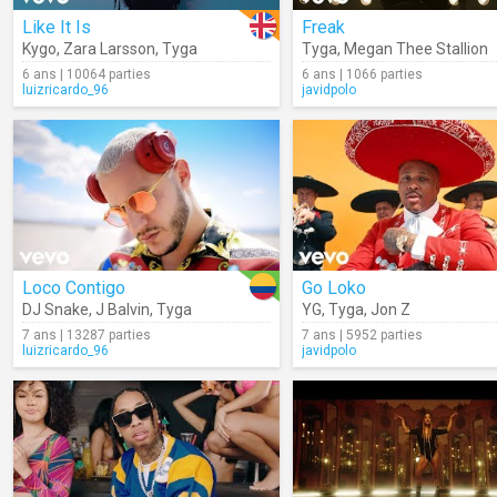
Like It Is
Freak
Kygo
,
Zara Larsson
,
Tyga
Tyga
,
Megan Thee Stallion
6 ans | 10064 parties
6 ans | 1066 parties
luizricardo_96
javidpolo
Loco Contigo
Go Loko
DJ Snake
,
J Balvin
,
Tyga
YG
,
Tyga
,
Jon Z
7 ans | 13287 parties
7 ans | 5952 parties
luizricardo_96
javidpolo