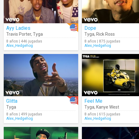
Ayy Ladies
Dope
Travis Porter
,
Tyga
Tyga
,
Rick Ross
8 años | 446 jugadas
8 años | 875 jugadas
Alex_Hedgehog
Alex_Hedgehog
Glitta
Feel Me
Tyga
Tyga
,
Kanye West
8 años | 499 jugadas
8 años | 615 jugadas
Alex_Hedgehog
Alex_Hedgehog