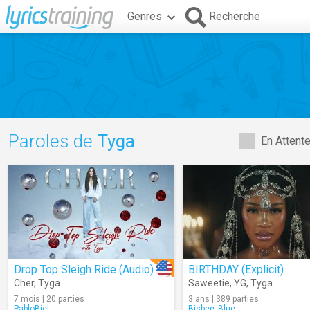
Genres
Recherche
Paroles de
Tyga
En Attent
Drop Top Sleigh Ride (Audio)
BIRTHDAY (Explicit)
Cher
,
Tyga
Saweetie
,
YG
,
Tyga
7 mois | 20 parties
3 ans | 389 parties
PabloBiel
Bisbee_Blue