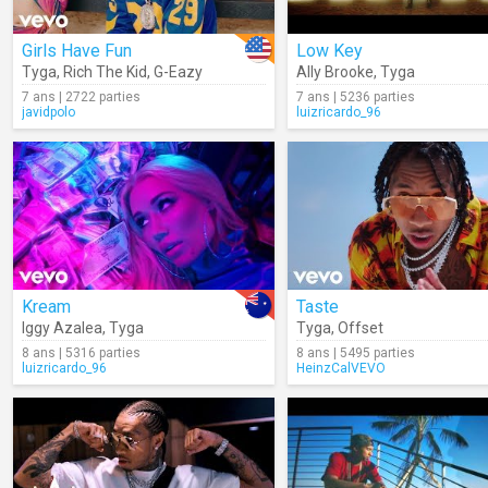
Girls Have Fun
Low Key
Tyga
,
Rich The Kid
,
G-Eazy
Ally Brooke
,
Tyga
7 ans | 2722 parties
7 ans | 5236 parties
javidpolo
luizricardo_96
Kream
Taste
Iggy Azalea
,
Tyga
Tyga
,
Offset
8 ans | 5316 parties
8 ans | 5495 parties
luizricardo_96
HeinzCalVEVO