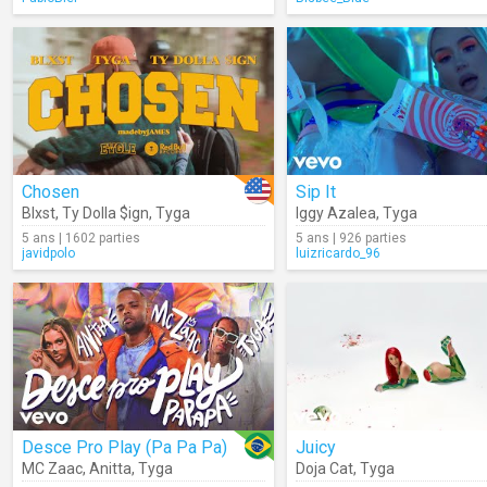
Chosen
Sip It
Blxst
,
Ty Dolla $ign
,
Tyga
Iggy Azalea
,
Tyga
5 ans | 1602 parties
5 ans | 926 parties
javidpolo
luizricardo_96
Desce Pro Play (Pa Pa Pa)
Juicy
MC Zaac
,
Anitta
,
Tyga
Doja Cat
,
Tyga