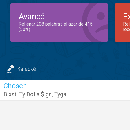
Avancé
E
Rellenar 208 palabras al azar de 415
Rel
(50%)
loc
Karaoké
Chosen
Blxst
,
Ty Dolla $ign
,
Tyga