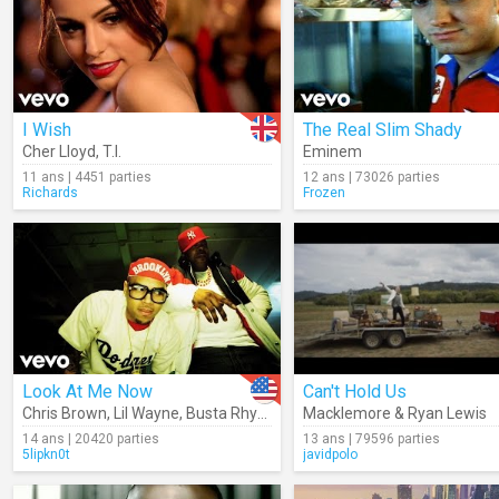
I Wish
The Real Slim Shady
Cher Lloyd
,
T.I.
Eminem
11 ans | 4451 parties
12 ans | 73026 parties
Richards
Frozen
Look At Me Now
Can't Hold Us
Chris Brown
,
Lil Wayne
,
Busta Rhymes
Macklemore & Ryan Lewis
14 ans | 20420 parties
13 ans | 79596 parties
5lipkn0t
javidpolo