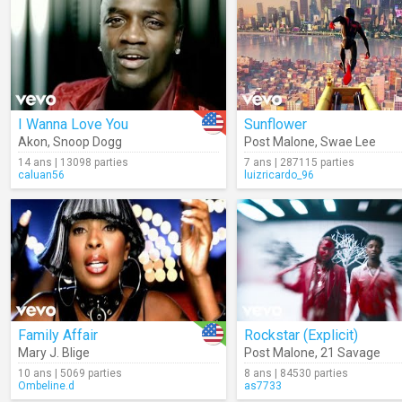
I Wanna Love You
Sunflower
Akon
,
Snoop Dogg
Post Malone
,
Swae Lee
14 ans | 13098 parties
7 ans | 287115 parties
caluan56
luizricardo_96
Family Affair
Rockstar (Explicit)
Mary J. Blige
Post Malone
,
21 Savage
10 ans | 5069 parties
8 ans | 84530 parties
Ombeline.d
as7733