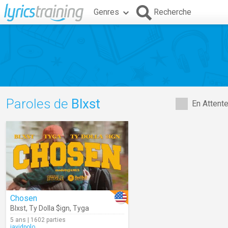
Genres
Recherche
Paroles de
Blxst
En Attent
Chosen
Blxst
,
Ty Dolla $ign
,
Tyga
5 ans | 1602 parties
javidpolo