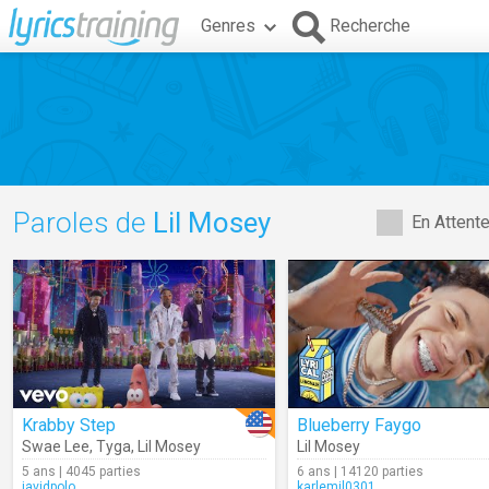
Genres
Recherche
Paroles de
Lil Mosey
En Attent
Krabby Step
Blueberry Faygo
Swae Lee
,
Tyga
,
Lil Mosey
Lil Mosey
5 ans | 4045 parties
6 ans | 14120 parties
javidpolo
karlemil0301