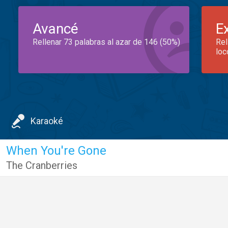
Avancé
E
Rellenar 73 palabras al azar de 146 (50%)
Rel
loc
Karaoké
When You're Gone
The Cranberries