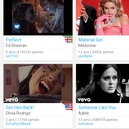
Perfect
Material Girl
Ed Sheeran
Madonna
8 ans | 8190162 parties
12 ans | 34926 parties
as7733
javidpolo
Get Him Back!
Someone Like You
Olivia Rodrigo
Adele
2 ans | 17766 parties
13 ans | 2088705 parties
XxCaPuChAsxX
selvatica