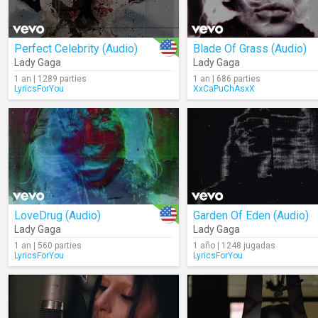
Perfect Celebrity (Audio)
Blade Of Grass (Audio)
Lady Gaga
Lady Gaga
1 an | 1289 parties
1 an | 686 parties
LyricsForYou
XxCaPuChAsxX
LoveDrug (Audio)
Garden Of Eden (Audio)
Lady Gaga
Lady Gaga
1 an | 560 parties
1 año | 1248 jugadas
LyricsForYou
LyricsForYou