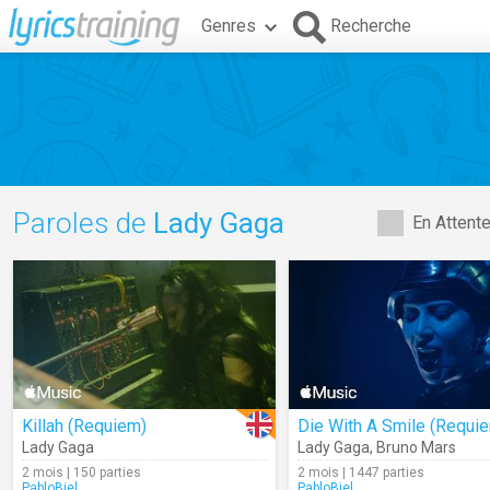
Genres
Recherche
Paroles de
Lady Gaga
En Attent
Killah (Requiem)
Die With A Smile (Requi
Lady Gaga
Lady Gaga
,
Bruno Mars
2 mois | 150 parties
2 mois | 1447 parties
PabloBiel
PabloBiel