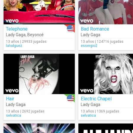
Telephone
Bad Romance
Lady Gaga
,
Beyoncé
Lady Gaga
13 años | 29933 jugadas
13 años | 124716 jugadas
lalodguez
essergio2
Hair
Electric Chapel
Lady Gaga
Lady Gaga
13 años | 2692 jugadas
13 años | 1369 jugadas
selvatica
selvatica