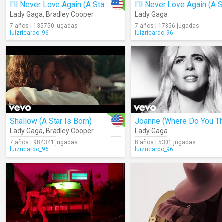
I'll Never Love Again (A Star Is Born)
Lady Gaga
,
Bradley Cooper
Lady Gaga
7 años | 135750 jugadas
7 años | 17856 jugadas
luizricardo_96
luizricardo_96
Shallow (A Star Is Born)
Lady Gaga
,
Bradley Cooper
Lady Gaga
7 años | 984341 jugadas
8 años | 5301 jugadas
luizricardo_96
luizricardo_96