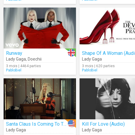
Runway
Shape Of A Woman (Audi
Lady Gaga
,
Doechii
Lady Gaga
3 mois | 4464 parties
3 mois | 620 parties
PabloBiel
PabloBiel
Santa Claus Is Coming To Town
Kill For Love (Audio)
Lady Gaga
Lady Gaga