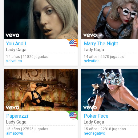
Yoü And I
Marry The Night
Lady Gaga
Lady Gaga
14 años | 11820 jugadas
14 años | 5578 jugadas
selvatica
selvatica
Paparazzi
Poker Face
Lady Gaga
Lady Gaga
15 años | 27525 jugadas
15 años | 92818 jugadas
almatown
neonegativo