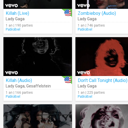
Killah (Live)
Zombieboy (Audio)
Lady Gaga
Lady Gaga
1 an | 190 parties
1 an | 746 parties
PabloBiel
PabloBiel
Killah (Audio)
Don't Call Tonight (Audio)
Lady Gaga
,
Gesaffelstein
Lady Gaga
1 an | 166 parties
1 an | 225 parties
PabloBiel
PabloBiel