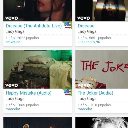
Disease (The Antidote Live)
Disease
Lady Gaga
Lady Gaga
1 año | 2022 jugadas
1 año | 5851 jugadas
selvatica
luizricardo_96
Happy Mistake (Audio)
The Joker (Audio)
Lady Gaga
Lady Gaga
1 año | 1065 jugadas
1 año | 1310 jugadas
marcelat
marcelat