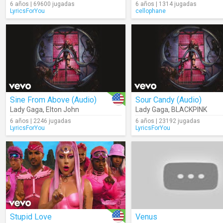
6 años | 69600 jugadas
6 años | 1314 jugadas
LyricsForYou
cellophane
Sine From Above (Audio)
Sour Candy (Audio)
Lady Gaga
,
Elton John
Lady Gaga
,
BLACKPINK
6 años | 2246 jugadas
6 años | 23192 jugadas
LyricsForYou
LyricsForYou
Stupid Love
Venus