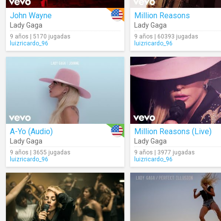
John Wayne
Million Reasons
Lady Gaga
Lady Gaga
9 años | 5170 jugadas
9 años | 60393 jugadas
luizricardo_96
luizricardo_96
A-Yo (Audio)
Million Reasons (Live)
Lady Gaga
Lady Gaga
9 años | 3655 jugadas
9 años | 3977 jugadas
luizricardo_96
luizricardo_96