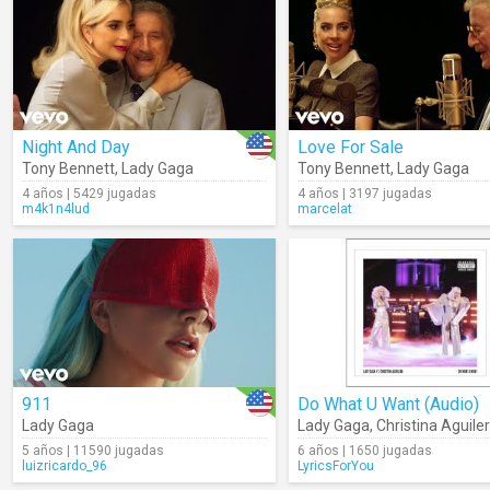
Night And Day
Love For Sale
Tony Bennett
,
Lady Gaga
Tony Bennett
,
Lady Gaga
4 años | 5429 jugadas
4 años | 3197 jugadas
m4k1n4lud
marcelat
911
Do What U Want (Audio)
Lady Gaga
Lady Gaga
,
Christina Aguile
5 años | 11590 jugadas
6 años | 1650 jugadas
luizricardo_96
LyricsForYou