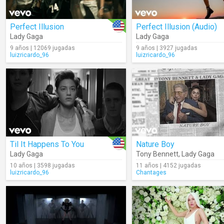
Perfect Illusion
Perfect Illusion (Audio)
Lady Gaga
Lady Gaga
9 años | 12069 jugadas
9 años | 3927 jugadas
luizricardo_96
luizricardo_96
Til It Happens To You
Nature Boy
Lady Gaga
Tony Bennett
,
Lady Gaga
10 años | 3598 jugadas
11 años | 4152 jugadas
luizricardo_96
Chantages