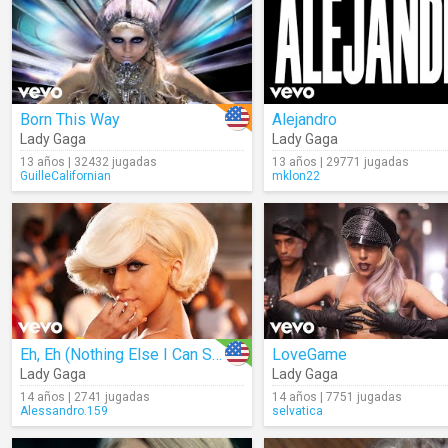
Born This Way
Alejandro
Lady Gaga
Lady Gaga
13 años | 32432 jugadas
13 años | 29771 jugadas
GuilleCalifornian
mklon22
Eh, Eh (Nothing Else I Can Say)
LoveGame
Lady Gaga
Lady Gaga
14 años | 2741 jugadas
14 años | 7751 jugadas
Alessandro.159
selvatica