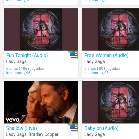
luizricardo_96
luizricardo_96
Fun Tonight (Audio)
Free Woman (Audio)
Lady Gaga
Lady Gaga
6 años | 1063 jugadas
6 años | 801 jugadas
luizricardo_96
luizricardo_96
Shallow (Live)
Babylon (Audio)
Lady Gaga
,
Bradley Cooper
Lady Gaga