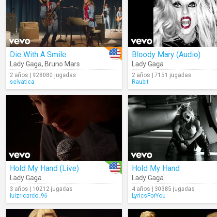
Die With A Smile
Bloody Mary (Audio)
Lady Gaga
,
Bruno Mars
Lady Gaga
2 años | 928080 jugadas
2 años | 7151 jugadas
selvatica
Raubit
Hold My Hand (Live)
Hold My Hand
Lady Gaga
Lady Gaga
3 años | 10212 jugadas
4 años | 30385 jugadas
luizricardo_96
LyricsForYou