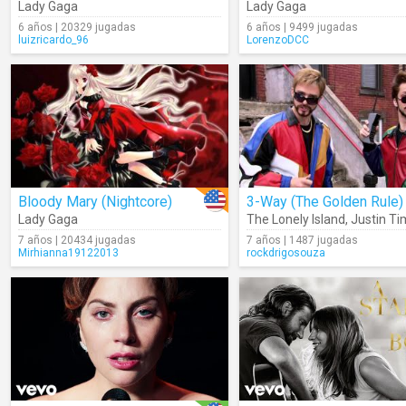
Lady Gaga
Lady Gaga
6 años | 20329 jugadas
6 años | 9499 jugadas
luizricardo_96
LorenzoDCC
Bloody Mary (Nightcore)
Lady Gaga
The Lonely Island
,
Justin Tim
7 años | 20434 jugadas
7 años | 1487 jugadas
Mirhianna19122013
rockdrigosouza