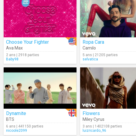
Choose Your Fighter
Ropa Cara
Ava Max
Camilo
2 ans | 2918 parties
5 ans | 21205 parties
Baby98
selvatica
Dynamite
Flowers
BTS
Miley Cyrus
6 ans | 441150 parties
3 ans | 1402108 parties
nicoole2099
luizricardo_96