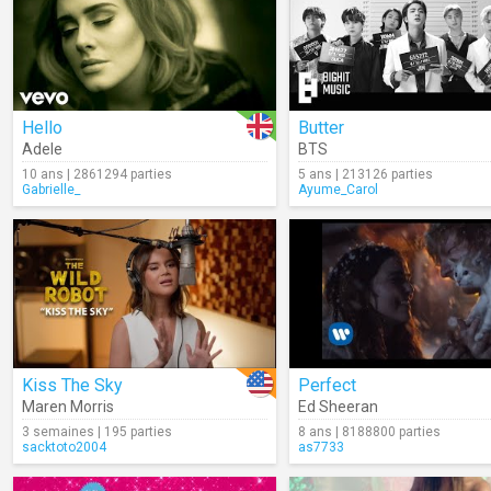
Hello
Butter
Adele
BTS
10 ans | 2861294 parties
5 ans | 213126 parties
Gabrielle_
Ayume_Carol
Kiss The Sky
Perfect
Maren Morris
Ed Sheeran
3 semaines | 195 parties
8 ans | 8188800 parties
sacktoto2004
as7733