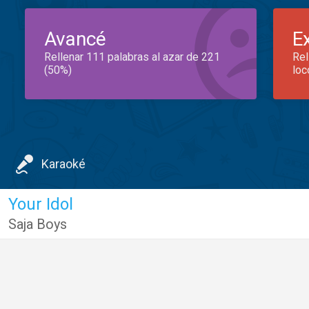
Avancé
E
Rellenar 111 palabras al azar de 221
Rel
(50%)
loc
Karaoké
Your Idol
Saja Boys