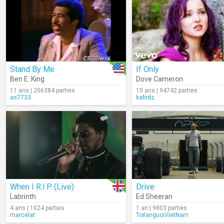
Stand By Me
If Only
Ben E. King
Dove Cameron
11 ans | 206384 parties
10 ans | 94742 parties
as7733
kafirdz
When I R.I.P. (Live)
Drive
Labrinth
Ed Sheeran
4 ans | 1024 parties
1 an | 9803 parties
marcelat
ToilanguoiVietNam