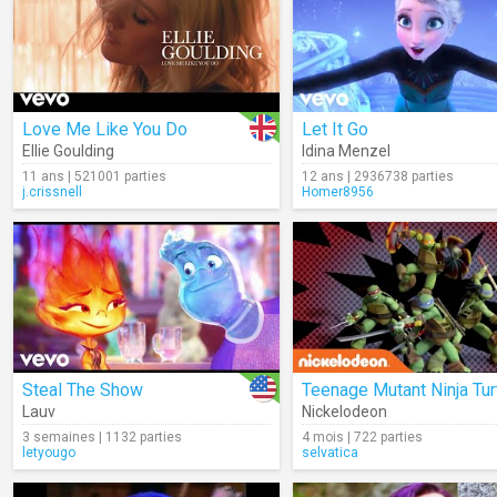
Love Me Like You Do
Let It Go
Ellie Goulding
Idina Menzel
11 ans | 521001 parties
12 ans | 2936738 parties
j.crissnell
Homer8956
Steal The Show
Lauv
Nickelodeon
3 semaines | 1132 parties
4 mois | 722 parties
letyougo
selvatica