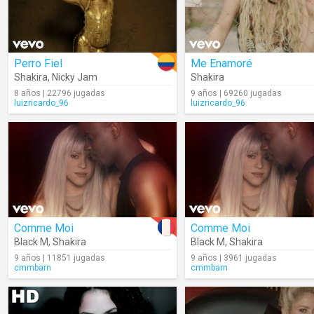
Perro Fiel
Me Enamoré
Shakira
,
Nicky Jam
Shakira
8 años | 22796 jugadas
9 años | 69260 jugadas
luizricardo_96
luizricardo_96
Comme Moi
Comme Moi
Black M
,
Shakira
Black M
,
Shakira
9 años | 11851 jugadas
9 años | 3961 jugadas
cmmbarn
cmmbarn