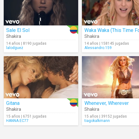
Sale El Sol
Shakira
Shakira
14 años | 8190 jugadas
14 años | 158145 jugadas
lalodguez
Alessandro.159
Gitana
Whenever, Wherever
Shakira
Shakira
15 años | 6751 jugadas
15 años | 39152 jugadas
HANNA.EC77
tiagokalkmann