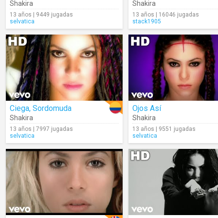
Shakira
Shakira
13 años | 9449 jugadas
13 años | 16046 jugadas
selvatica
stack1905
Ciega, Sordomuda
Ojos Así
Shakira
Shakira
13 años | 7997 jugadas
13 años | 9551 jugadas
selvatica
selvatica