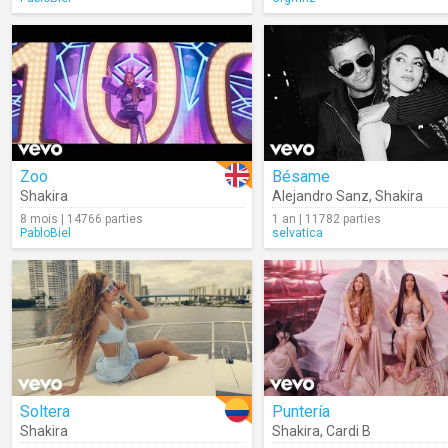
Zoo
Bésame
Shakira
Alejandro Sanz
,
Shakira
8 mois | 14766 parties
1 an | 11782 parties
PabloBiel
selvatica
Soltera
Puntería
Shakira
Shakira
,
Cardi B