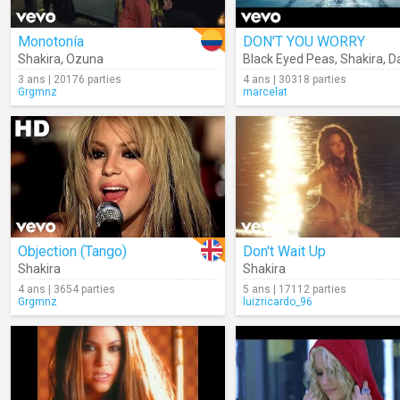
Monotonía
DON'T YOU WORRY
Shakira
,
Ozuna
Black Eyed Peas
,
Shakira
,
Dav
3 ans | 20176 parties
4 ans | 30318 parties
Grgmnz
marcelat
Objection (Tango)
Don't Wait Up
Shakira
Shakira
4 ans | 3654 parties
5 ans | 17112 parties
Grgmnz
luizricardo_96