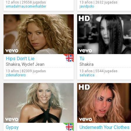
12 años | 29558 jugadas
13 años | 2632 jugadas
emadalmausomerhalder
javidpolo
Hips Don't Lie
Tú
Shakira
,
Wyclef Jean
Shakira
13 años | 82309 jugadas
13 años | 5544 jugadas
zdenaforero
selvatica
Gypsy
Underneath Your Clothes