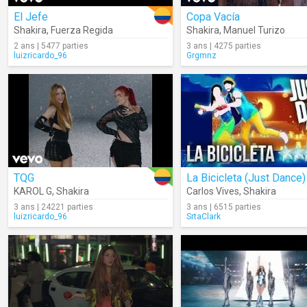
El Jefe
Copa Vacía
Shakira
,
Fuerza Regida
Shakira
,
Manuel Turizo
2 ans | 5477 parties
3 ans | 4275 parties
luizricardo_96
Grgmnz
TQG
La Bicicleta (Just Dance)
KAROL G
,
Shakira
Carlos Vives
,
Shakira
3 ans | 24221 parties
3 ans | 6515 parties
luizricardo_96
SrtaClark