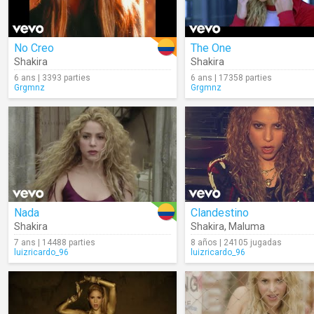
No Creo
The One
Shakira
Shakira
6 ans | 3393 parties
6 ans | 17358 parties
Grgmnz
Grgmnz
Nada
Clandestino
Shakira
Shakira
,
Maluma
7 ans | 14488 parties
8 años | 24105 jugadas
luizricardo_96
luizricardo_96