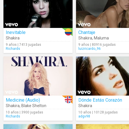
Inevitable
Chantaje
Shakira
Shakira
,
Maluma
9 años | 7413 jugadas
9 años | 80916 jugadas
Richards
luizricardo_96
Medicine (Audio)
Dónde Estás Corazón
Shakira
,
Blake Shelton
Shakira
10 años | 3900 jugadas
10 años | 10128 jugadas
Richards
adgv98