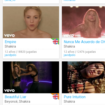
Lena_96
Richards
Empire
Shakira
Shakira
12 años | 18820 jugadas
12 años | 12476 jugadas
javidpolo
javidpolo
Beautiful Liar
Pure Intuition
Beyoncé
,
Shakira
Shakira