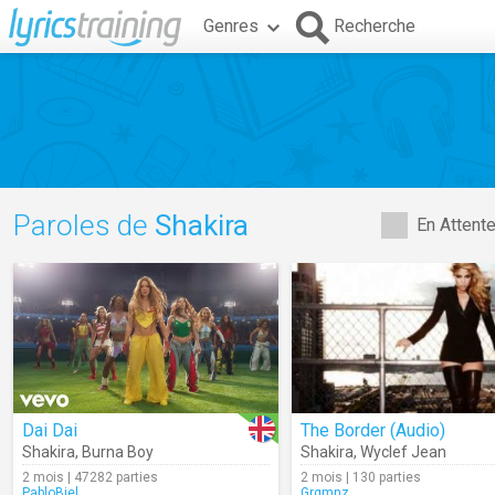
Genres
Recherche
Paroles de
Shakira
En Attent
Dai Dai
The Border (Audio)
Shakira
,
Burna Boy
Shakira
,
Wyclef Jean
2 mois | 47282 parties
2 mois | 130 parties
PabloBiel
Grgmnz