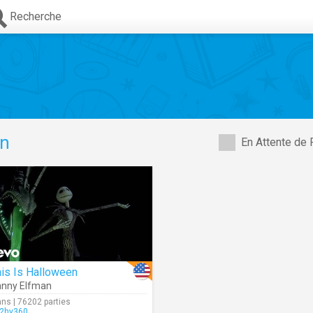
Recherche
an
En Attente de 
is Is Halloween
nny Elfman
ans | 76202 parties
2hy360