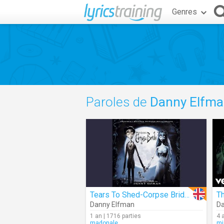
Genres
Paroles de
Danny Elfm
Tears To Shed-Corpse Bride (Audio)
Th
Danny Elfman
Da
1 an | 1716 parties
4 
madonale
mi