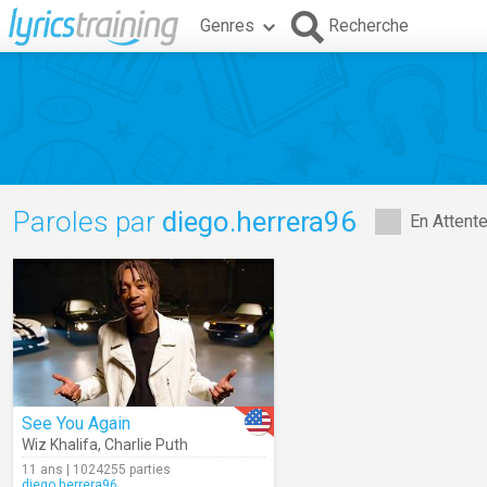
Genres
Recherche
Paroles par
diego.herrera96
En Attent
See You Again
Wiz Khalifa
,
Charlie Puth
11 ans | 1024255 parties
diego.herrera96