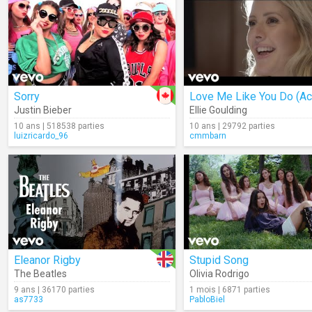
Sorry
Justin Bieber
Ellie Goulding
10 ans | 518538 parties
10 ans | 29792 parties
luizricardo_96
cmmbarn
Eleanor Rigby
Stupid Song
The Beatles
Olivia Rodrigo
9 ans | 36170 parties
1 mois | 6871 parties
as7733
PabloBiel