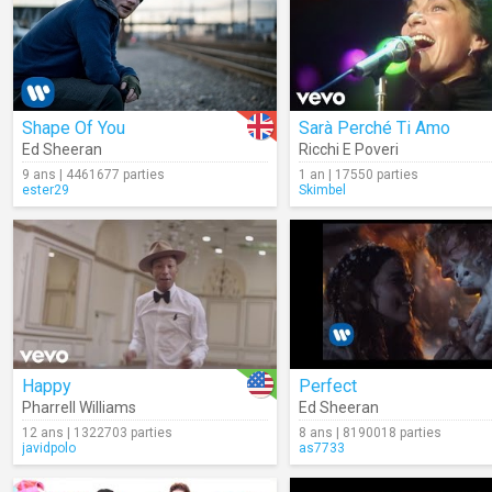
Shape Of You
Sarà Perché Ti Amo
Ed Sheeran
Ricchi E Poveri
9 ans | 4461677 parties
1 an | 17550 parties
ester29
Skimbel
Happy
Perfect
Pharrell Williams
Ed Sheeran
12 ans | 1322703 parties
8 ans | 8190018 parties
javidpolo
as7733