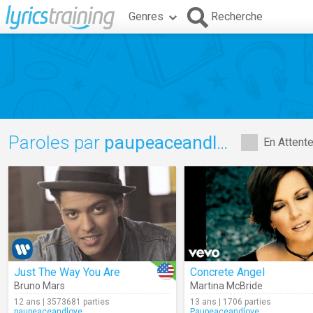
Genres
Recherche
Paroles par
paupeaceandlove
En Attent
Just The Way You Are
Concrete Angel
Bruno Mars
Martina McBride
12 ans | 3573681 parties
13 ans | 1706 parties
paupeaceandlove
Paupeaceandlove