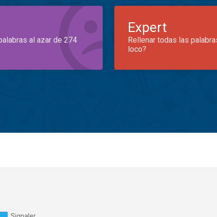
Expert
palabras al azar de 274
Rellenar todas las palabra
loco?
Signaler