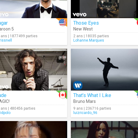
ugar
Those Eyes
roon 5
New West
 ans | 1877499 parties
2 ans | 18035 parties
rissnell
Lohanne.Marques
ude
That’s What I Like
AGIC!
Bruno Mars
 ans | 480456 parties
9 ans | 236716 parties
vidpolo
luizricardo_96