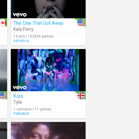
The One That Got Away
Katy Perry
14 ans | 152836 parties
selvatica
Kiss
Tyla
1 semaine | 11 parties
PabloBiel