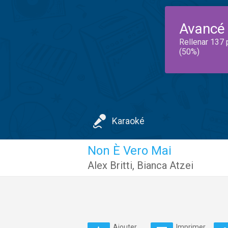
Avancé
Rellenar 137 
(50%)
Karaoké
Non È Vero Mai
Alex Britti
,
Bianca Atzei
Ajouter
Imprimer