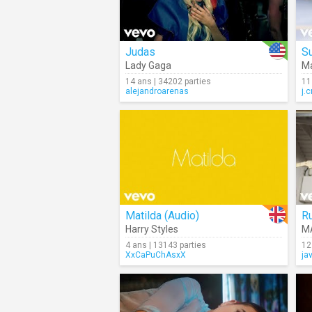
Judas
S
Lady Gaga
Ma
14 ans | 34202 parties
11
alejandroarenas
j.c
Matilda (Audio)
R
Harry Styles
M
4 ans | 13143 parties
12
XxCaPuChAsxX
ja