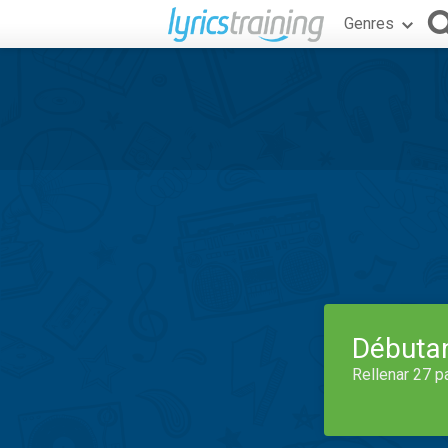
Genres
Débuta
Rellenar 27 p