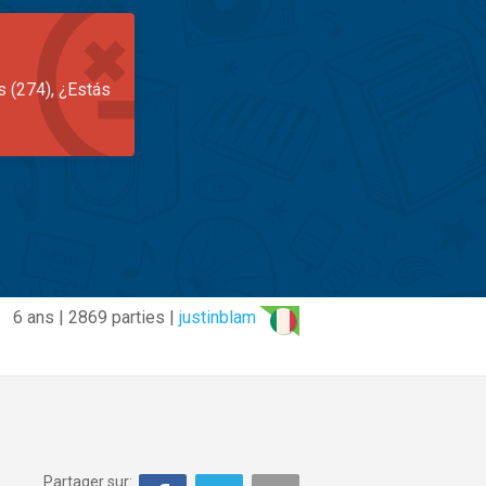
s (274), ¿Estás
6 ans | 2869 parties |
justinblam
Partager sur: