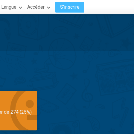
Langue
Accéder
S'inscrire
ar de 274 (25%)