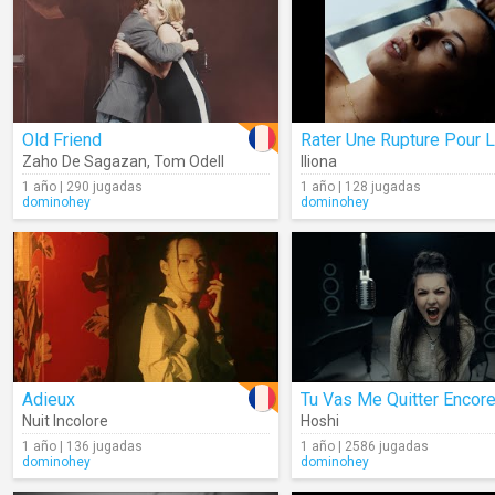
Old Friend
Zaho De Sagazan
,
Tom Odell
Iliona
1 año | 290 jugadas
1 año | 128 jugadas
dominohey
dominohey
Adieux
Nuit Incolore
Hoshi
1 año | 136 jugadas
1 año | 2586 jugadas
dominohey
dominohey