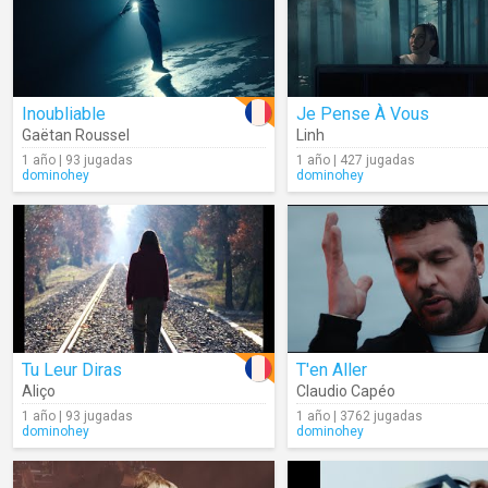
Inoubliable
Je Pense À Vous
Gaëtan Roussel
Linh
1 año | 93 jugadas
1 año | 427 jugadas
dominohey
dominohey
Tu Leur Diras
T'en Aller
Aliço
Claudio Capéo
1 año | 93 jugadas
1 año | 3762 jugadas
dominohey
dominohey