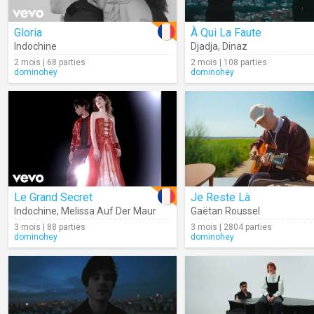
Gloria
À Qui La Faute
Indochine
Djadja
,
Dinaz
2 mois | 68 parties
2 mois | 108 parties
dominohey
dominohey
Le Grand Secret
Je Reste Là
Indochine
,
Melissa Auf Der Maur
Gaëtan Roussel
3 mois | 88 parties
3 mois | 2804 parties
dominohey
dominohey