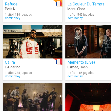
Refuge
La Couleur Du Temps
Petit K
Manu Chao
1 año | 186 jugadas
1 año | 549 jugadas
dominohey
dominohey
Ça Ira
Memento (Live)
L’Algérino
Esmée
,
Hoshi
1 año | 285 jugadas
1 año | 185 jugadas
dominohey
dominohey