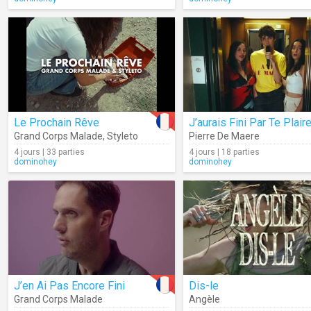
Le Prochain Rêve
J’aurais Fini Par Te Plair
Grand Corps Malade
,
Styleto
Pierre De Maere
4 jours | 33 parties
4 jours | 18 parties
dominohey
dominohey
J’en Ai Pas Encore Fini
Dis-le
Grand Corps Malade
Angèle