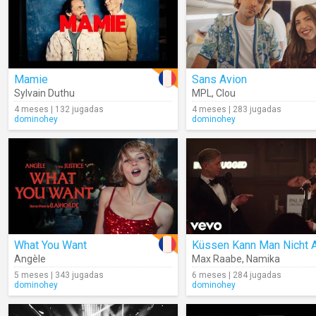
Mamie
Sans Avion
Sylvain Duthu
MPL
,
Clou
4 meses | 132 jugadas
4 meses | 283 jugadas
dominohey
dominohey
What You Want
Angèle
Max Raabe
,
Namika
5 meses | 343 jugadas
6 meses | 284 jugadas
dominohey
dominohey