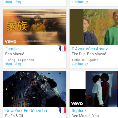
dominohey
dominohey
Famille
D’Avoir Vécu Assez
Ben Mazué
Tim Dup
,
Ben Mazué
1 año | 314 jugadas
1 año | 87 jugadas
dominohey
dominohey
New York En Décembre
Rupture
Bigflo & Oli
Ben Mazué
,
Yoa