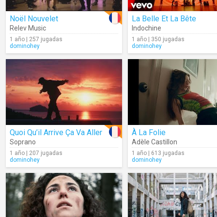
Noël Nouvelet
La Belle Et La Bête
Relev Music
Indochine
1 año | 257 jugadas
1 año | 350 jugadas
dominohey
dominohey
Quoi Qu’il Arrive Ça Va Aller
À La Folie
Soprano
Adèle Castillon
1 año | 207 jugadas
1 año | 613 jugadas
dominohey
dominohey