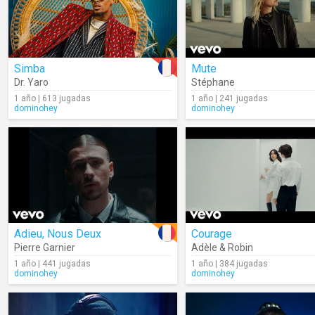
Simba
Mute
Dr. Yaro
Stéphane
1 año | 613 jugadas
1 año | 241 jugadas
dominohey
dominohey
Adieu, Nous Deux
Courage
Pierre Garnier
Adèle & Robin
1 año | 441 jugadas
1 año | 384 jugadas
dominohey
dominohey