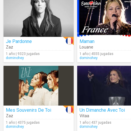
Je Pardonne
Maman
Zaz
Louane
1 año | 9323 jugadas
1 año | 4555 jugadas
dominohey
dominohey
Mes Souvenirs De Toi
Un Dimanche Avec Toi
Zaz
Vitaa
1 año | 4375 jugadas
1 año | 437 jugadas
dominohey
dominohey