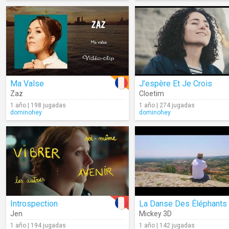
Ma Valse
J’espère Et Je Crois
Zaz
Cloetim
1 año | 198 jugadas
1 año | 274 jugadas
dominohey
dominohey
Introspection
La Danse Des Éléphants
Jen
Mickey 3D
1 año | 194 jugadas
1 año | 142 jugadas