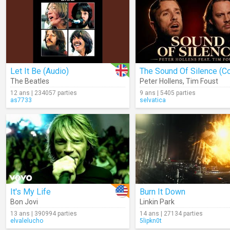
Let It Be (Audio)
The Beatles
Peter Hollens
,
Tim Foust
12 ans | 234057 parties
9 ans | 5405 parties
as7733
selvatica
It's My Life
Burn It Down
Bon Jovi
Linkin Park
13 ans | 390994 parties
14 ans | 27134 parties
elvalelucho
5lipkn0t