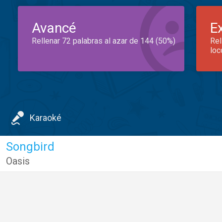
Avancé
E
Rellenar 72 palabras al azar de 144 (50%)
Rel
loc
Karaoké
Songbird
Oasis