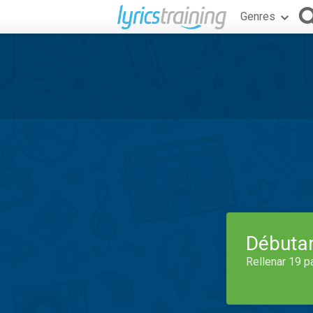
Genres
Débuta
Rellenar 19 p