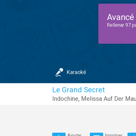
Avancé
Rellenar 97 p
Karaoké
Le Grand Secret
Indochine
,
Melissa Auf Der Mau
Ajouter
Imprimer