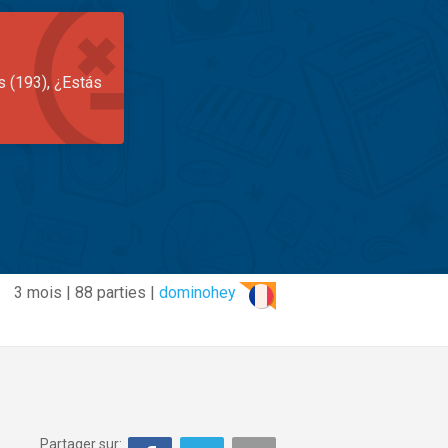
s (193), ¿Estás
3 mois | 88 parties |
dominohey
Partager sur: