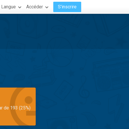
Langue
Accéder
S'inscrire
ar de 193 (25%)