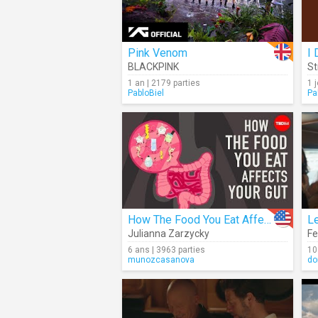
Pink Venom
I 
BLACKPINK
St
1 an | 2179 parties
1 j
PabloBiel
Pa
How The Food You Eat Affects Your Gut
Le
Julianna Zarzycky
Fe
6 ans | 3963 parties
10
munozcasanova
do