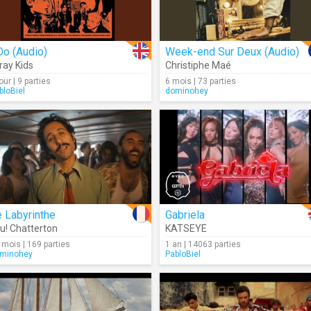
Do (Audio)
Week-end Sur Deux (Audio)
ray Kids
Christiphe Maé
our | 9 parties
6 mois | 73 parties
bloBiel
dominohey
 Labyrinthe
Gabriela
u! Chatterton
KATSEYE
 mois | 169 parties
1 an | 14063 parties
minohey
PabloBiel