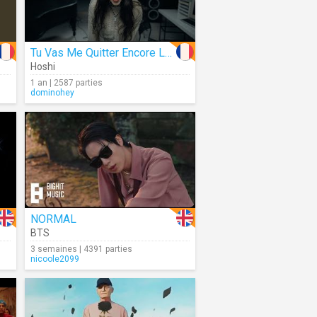
Tu Vas Me Quitter Encore Longtemps ?
Hoshi
1 an | 2587 parties
dominohey
NORMAL
BTS
3 semaines | 4391 parties
nicoole2099