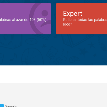
Expert
alabras al azar de 193 (50%)
Rellenar todas las palabra
loco?
r
Signaler