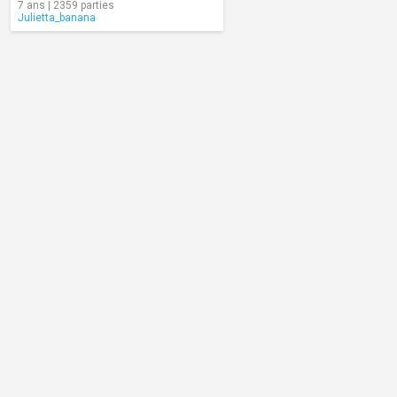
7 ans | 2359 parties
Julietta_banana