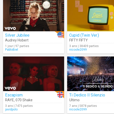
Silver Jubilee
Cupid (Twin Ver.)
Audrey Hobert
FIFTY FIFTY
1 jour | 97 parties
3 ans | 38409 parties
PabloBiel
nicoole2099
Escapism
Ti Dedico Il Silenzio
RAYE
,
070 Shake
Ultimo
3 ans | 7475 parties
7 ans | 5878 parties
javidpolo
nicoole2099