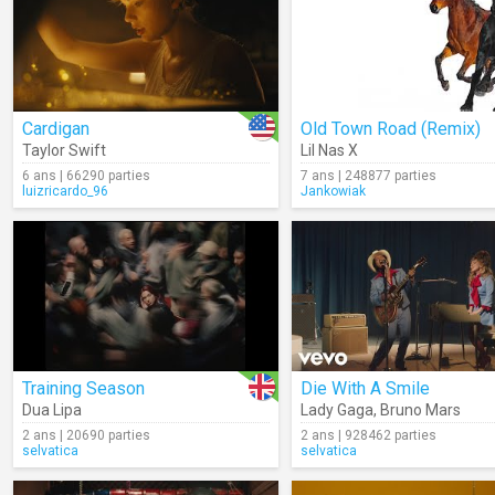
Cardigan
Old Town Road (Remix)
Taylor Swift
Lil Nas X
6 ans | 66290 parties
7 ans | 248877 parties
luizricardo_96
Jankowiak
Training Season
Die With A Smile
Dua Lipa
Lady Gaga
,
Bruno Mars
2 ans | 20690 parties
2 ans | 928462 parties
selvatica
selvatica