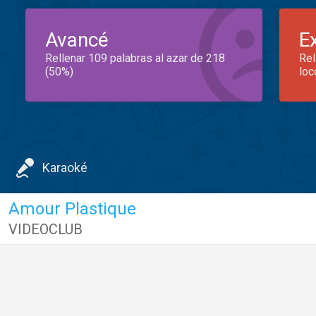
Avancé
E
Rellenar 109 palabras al azar de 218
Rel
(50%)
loc
Karaoké
Amour Plastique
VIDEOCLUB