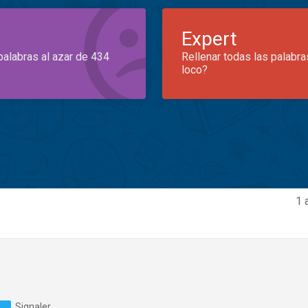
Expert
palabras al azar de 434
Rellenar todas las palabra
loco?
1 
Signaler