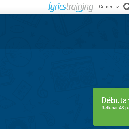
Genres
Débuta
Rellenar 43 p