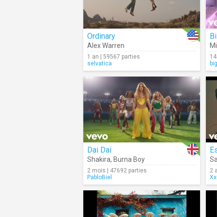
Ordinary
Bi
Alex Warren
Mi
1 an | 59567 parties
14
selvatica
bi
Dai Dai
E
Shakira
,
Burna Boy
Sa
2 mois | 47692 parties
2 
PabloBiel
Xx