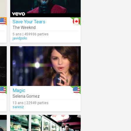
Save Your Tears
The Weeknd
5 ans | 459936 parties
javidpolo
Magic
Selena Gomez
13 ans | 22949 parties
saresz