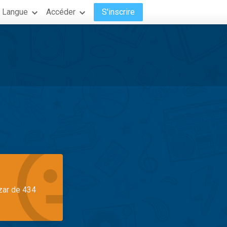
Langue
Accéder
S'inscrire
azar de 434