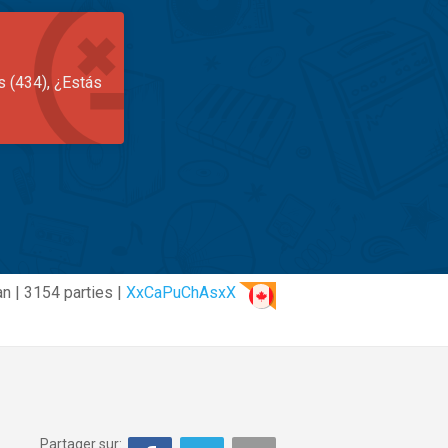
s (434), ¿Estás
an | 3154 parties |
XxCaPuChAsxX
Partager sur: