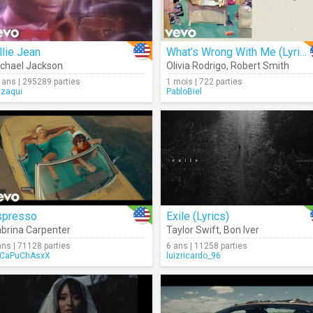
llie Jean
What’s Wrong With Me (Lyrics)
chael Jackson
Olivia Rodrigo
,
Robert Smith
 ans | 295289 parties
1 mois | 722 parties
gzaqui
PabloBiel
spresso
Exile (Lyrics)
brina Carpenter
Taylor Swift
,
Bon Iver
ans | 71128 parties
6 ans | 11258 parties
CaPuChAsxX
luizricardo_96