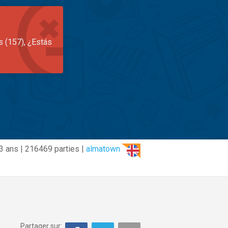
s (157), ¿Estás
3 ans | 216469 parties |
almatown
Partager sur: