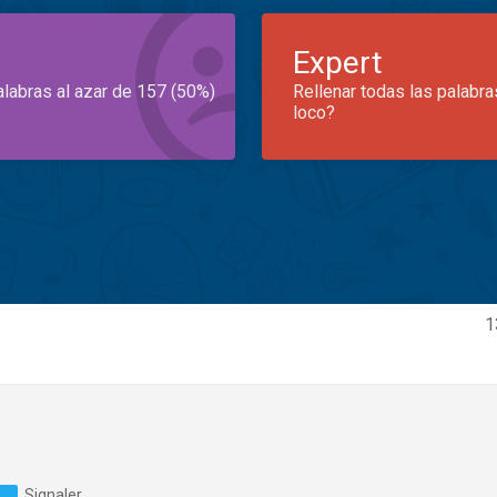
Expert
alabras al azar de 157 (50%)
Rellenar todas las palabra
loco?
1
Signaler