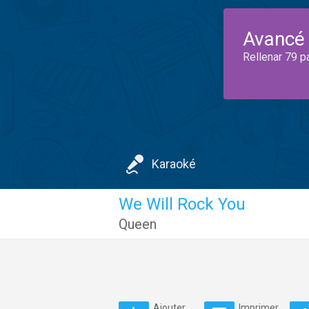
Avancé
Rellenar 79 p
Karaoké
We Will Rock You
Queen
Ajouter
Imprimer