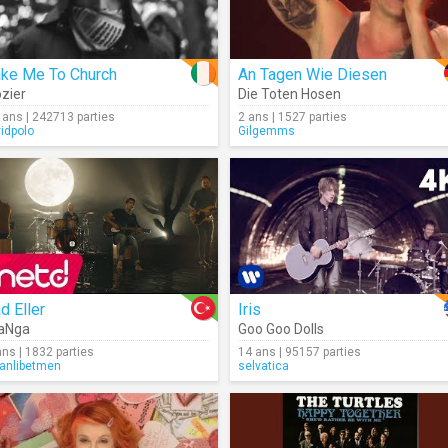
ake Me To Church
An Tagen Wie Diesen
zier
Die Toten Hosen
 ans | 242713 parties
2 ans | 1527 parties
vidpolo
Gilgemms
d Eller
Iris
aNga
Goo Goo Dolls
ans | 1832 parties
14 ans | 95157 parties
anlibetmen
selvatica