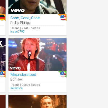
Gone, Gone, Gone
Phillip Phillips
10 ans | 29416 parties
issac0795
Misunderstood
Bon Jovi
14 ans | 20875 parties
selvatica