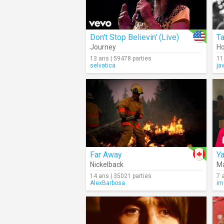
Don't Stop Believin' (Live)
T
Journey
Ho
13 ans | 59478 parties
11
selvatica
ja
Far Away
Ya
Nickelback
M
14 ans | 35021 parties
7 
AlexBarbosa
im