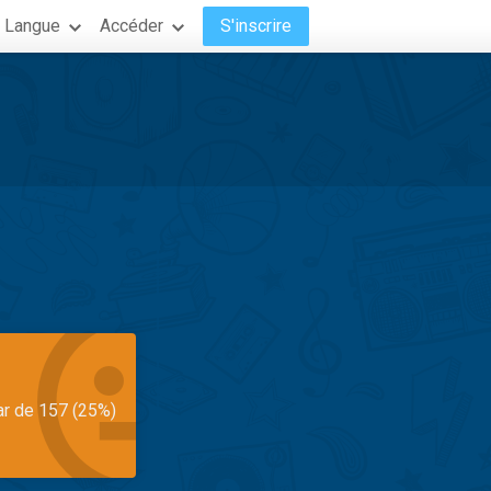
Langue
Accéder
S'inscrire
ar de 157 (25%)