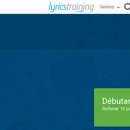
Genres
Débuta
Rellenar 16 p