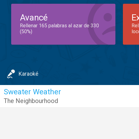
Avancé
E
Rellenar 165 palabras al azar de 330
Rel
(50%)
loc
Karaoké
Sweater Weather
The Neighbourhood