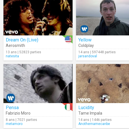
Dream On (Live)
Yellow
Aerosmith
Coldplay
13 ans | 52823 parties
14 ans | 597448 parties
natesita
jarsandoval
Pensa
Lucidity
Fabrizio Moro
Tame Impala
8 ans | 7021 parties
14 ans | 1446 parties
metamoro
Anothernamecanbe