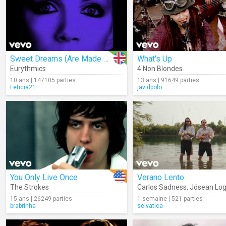
Sweet Dreams (Are Made Of This)
What's Up
Eurythmics
4 Non Blondes
10 ans | 147105 parties
13 ans | 91649 parties
Leticia21
javidpolo
You Only Live Once
Verano Lento
The Strokes
Carlos Sadness
,
Jósean Lo
15 ans | 26249 parties
1 semaine | 521 parties
brabrinha
selvatica