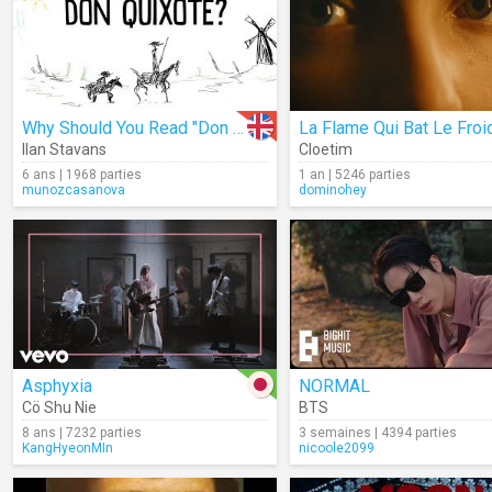
Why Should You Read "Don Quixote"?
La Flame Qui Bat Le Froi
Ilan Stavans
Cloetim
6 ans | 1968 parties
1 an | 5246 parties
munozcasanova
dominohey
Asphyxia
NORMAL
Cö Shu Nie
BTS
8 ans | 7232 parties
3 semaines | 4394 parties
KangHyeonMIn
nicoole2099