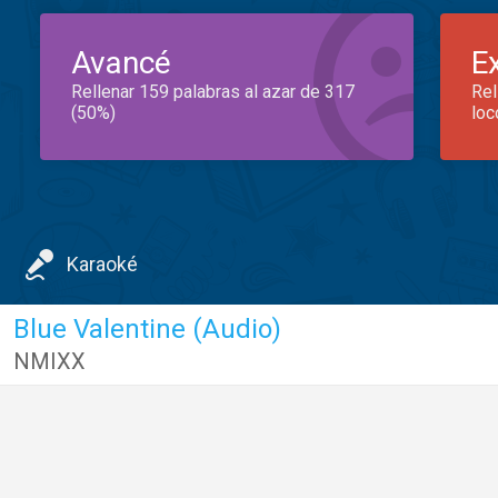
Avancé
E
Rellenar 159 palabras al azar de 317
Rel
(50%)
loc
Karaoké
Blue Valentine (Audio)
NMIXX