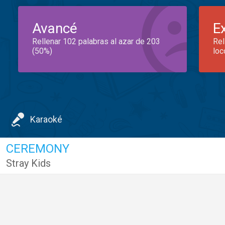
Avancé
E
Rellenar 102 palabras al azar de 203
Rel
(50%)
loc
Karaoké
CEREMONY
Stray Kids