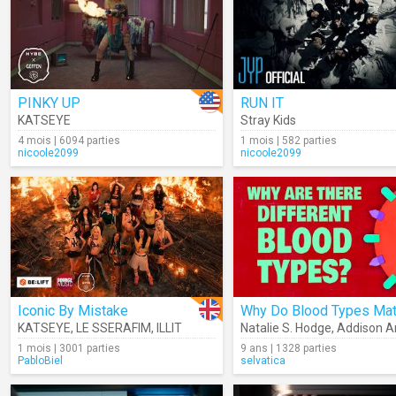
PINKY UP
RUN IT
KATSEYE
Stray Kids
4 mois | 6094 parties
1 mois | 582 parties
nicoole2099
nicoole2099
Iconic By Mistake
Why Do Blood Types Mat
KATSEYE
,
LE SSERAFIM
,
ILLIT
Natalie S. Hodge
,
Addison An
1 mois | 3001 parties
9 ans | 1328 parties
PabloBiel
selvatica