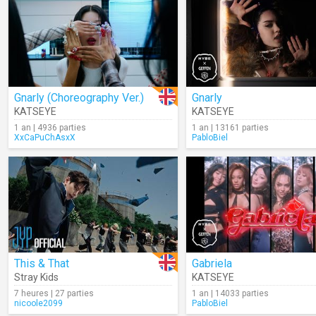
Gnarly (Choreography Ver.)
Gnarly
KATSEYE
KATSEYE
1 an | 4936 parties
1 an | 13161 parties
XxCaPuChAsxX
PabloBiel
This & That
Gabriela
Stray Kids
KATSEYE
7 heures | 27 parties
1 an | 14033 parties
nicoole2099
PabloBiel