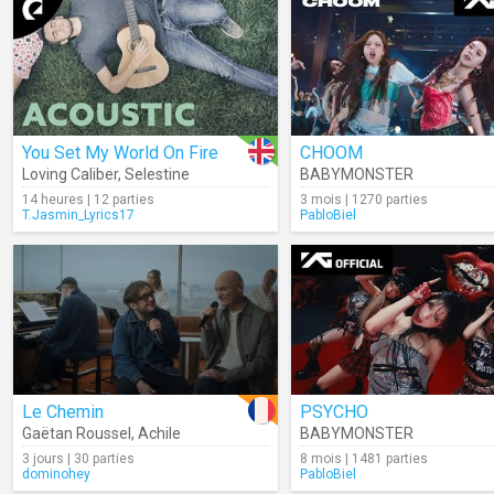
You Set My World On Fire
CHOOM
Loving Caliber
,
Selestine
BABYMONSTER
14 heures | 12 parties
3 mois | 1270 parties
T.Jasmin_Lyrics17
PabloBiel
Le Chemin
PSYCHO
Gaëtan Roussel
,
Achile
BABYMONSTER
3 jours | 30 parties
8 mois | 1481 parties
dominohey
PabloBiel