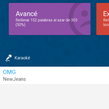
Avancé
E
Rellenar 152 palabras al azar de 303
Rel
(50%)
loc
Karaoké
OMG
NewJeans