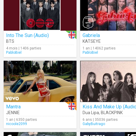
Into The Sun (Audio)
Gabriela
BTS
KATSEYE
4 mois | 1406 parties
1 an | 14062 parties
PabloBiel
PabloBiel
Mantra
Kiss And Make Up (Audio
JENNIE
Dua Lipa
,
BLACKPINK
1 an | 6350 parties
6 ans | 35036 parties
nicoole2099
GabyBuitrago