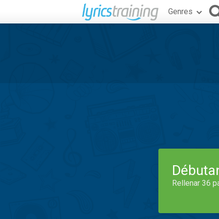
Genres
Débuta
Rellenar 36 p