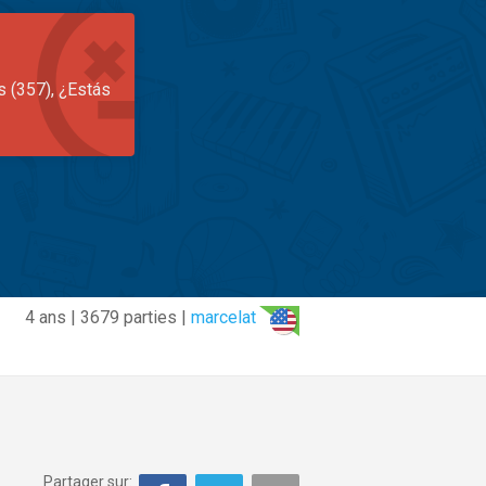
s (357), ¿Estás
4 ans | 3679 parties |
marcelat
Partager sur: