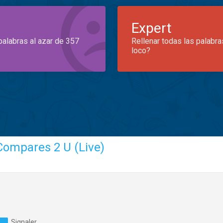
Expert
palabras al azar de 357
Rellenar todas las palabra
loco?
Compares 2 U (Live)
Signaler