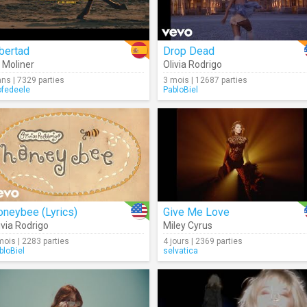
bertad
Drop Dead
l Moliner
Olivia Rodrigo
ans | 7329 parties
3 mois | 12687 parties
ofedeele
PabloBiel
oneybee (Lyrics)
Give Me Love
ivia Rodrigo
Miley Cyrus
mois | 2283 parties
4 jours | 2369 parties
bloBiel
selvatica