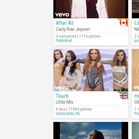
After All
Li
Carly Rae Jepsen
Ni
3 semaines | 1716 parties
2 
PabloBiel
pr
Touch
H
Little Mix
Ol
9 ans | 17384 parties
1 
luizricardo_96
Pa