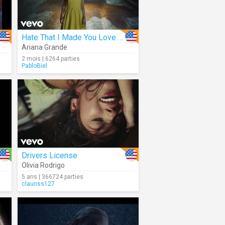
Hate That I Made You Love Me
Ariana Grande
2 mois | 6264 parties
PabloBiel
Drivers License
Olivia Rodrigo
5 ans | 366724 parties
claunss127