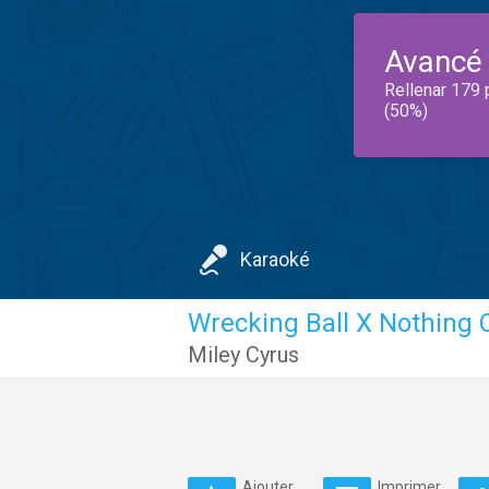
Avancé
Rellenar 179 
(50%)
Karaoké
Wrecking Ball X Nothing 
Miley Cyrus
Ajouter
Imprimer