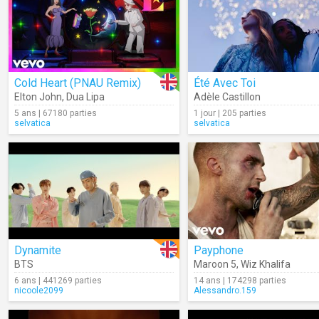
Cold Heart (PNAU Remix)
Été Avec Toi
Elton John
,
Dua Lipa
Adèle Castillon
5 ans | 67180 parties
1 jour | 205 parties
selvatica
selvatica
Dynamite
Payphone
BTS
Maroon 5
,
Wiz Khalifa
6 ans | 441269 parties
14 ans | 174298 parties
nicoole2099
Alessandro.159