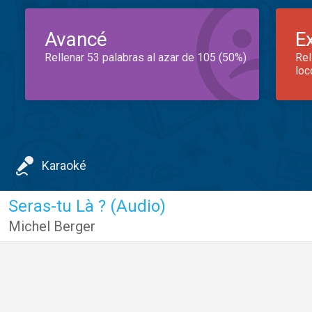
Avancé
E
Rellenar 53 palabras al azar de 105 (50%)
Rel
loc
Karaoké
Seras-tu Là ? (Audio)
Michel Berger