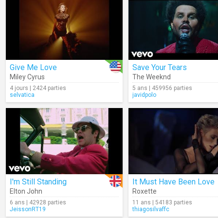
Give Me Love
Save Your Tears
Miley Cyrus
The Weeknd
4 jours | 2424 parties
5 ans | 459956 parties
selvatica
javidpolo
I'm Still Standing
It Must Have Been Love
Elton John
Roxette
6 ans | 42928 parties
11 ans | 54183 parties
JeissonRT19
thiagosilvaffc