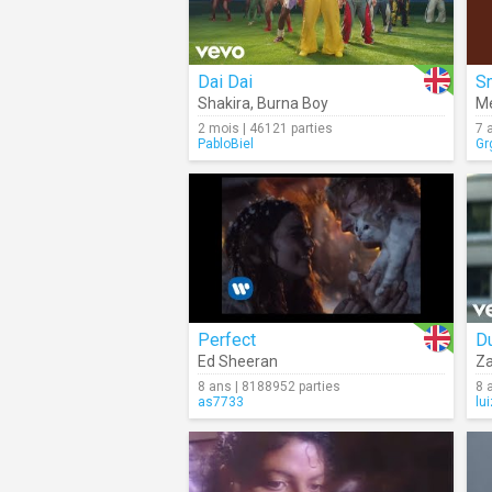
Dai Dai
Sm
Shakira
,
Burna Boy
Me
2 mois | 46121 parties
7 
PabloBiel
Gr
Perfect
Du
Ed Sheeran
Z
8 ans | 8188952 parties
8 
as7733
lu