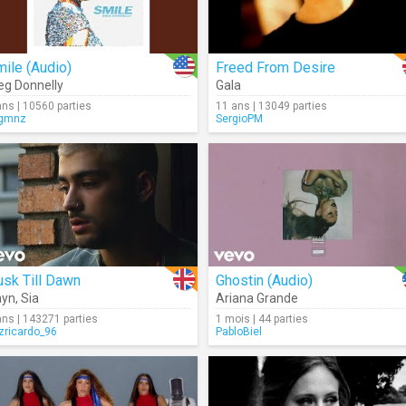
ile (Audio)
Freed From Desire
g Donnelly
Gala
ans | 10560 parties
11 ans | 13049 parties
gmnz
SergioPM
sk Till Dawn
Ghostin (Audio)
ayn
,
Sia
Ariana Grande
ans | 143271 parties
1 mois | 44 parties
izricardo_96
PabloBiel