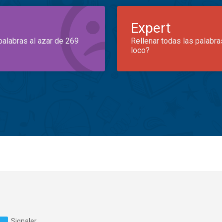
Expert
palabras al azar de 269
Rellenar todas las palabra
loco?
Signaler