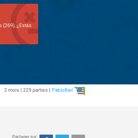
s (269), ¿Estás
2 mois | 229 parties |
PabloBiel
Partager sur: