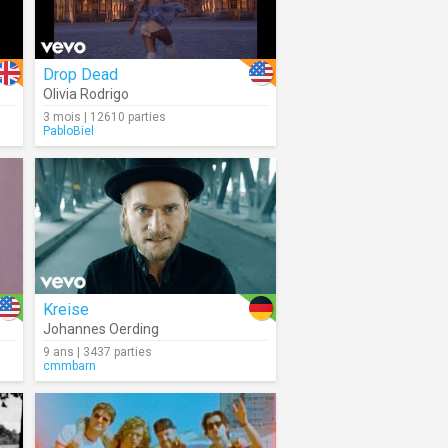
Drop Dead
Olivia Rodrigo
3 mois | 12610 parties
PabloBiel
Kreise
Johannes Oerding
9 ans | 3437 parties
cmmbarn