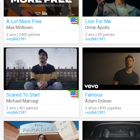
A Lot More Free
Live For Me
Max McNown
Omar Apollo
2 ans | 3400 parties
2 ans | 59 parties
verplkk2981
verplkk2981
Scared To Start
Famous
Michael Marcagi
Adam Doleac
2 ans | 451 parties
3 años | 895 jugadas
verplkk2981
verplkk2981