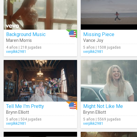
Background Music
Missing Piece
Maren Morris
Vance Joy
4 años | 218 jugadas
5 años | 1508 jugadas
verplkk2981
verplkk2981
Tell Me I'm Pretty
Might Not Like Me
Brynn Elliott
Brynn Elliott
5 años | 504 jugadas
5 años | 5569 jugadas
verplkk2981
verplkk2981