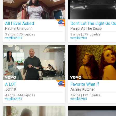
All I Ever Asked
Don't Let The Light Go Ou
Rachel Chinouriri
Panic! At The Disco
3 años | 175 jugadas
3 años | 575 jugadas
verplkk2981
verplkk2981
A LOT
Favorite What If
John K
Ashley Kutcher
4 años | 444 jugadas
4 años | 192 jugadas
verplkk2981
verplkk2981