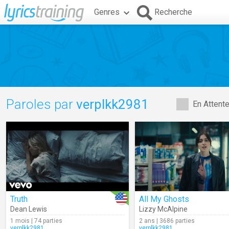
Genres
Recherche
Paroles par
verplkk2981
En Attent
Truth
All My Ghosts
Dean Lewis
Lizzy McAlpine
1 mois | 74 parties
2 ans | 3686 parties
verplkk2981
verplkk2981