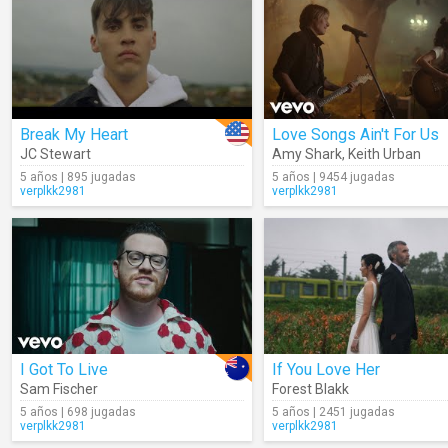
Break My Heart
Love Songs Ain't For Us
JC Stewart
Amy Shark
,
Keith Urban
5 años | 895 jugadas
5 años | 9454 jugadas
verplkk2981
verplkk2981
I Got To Live
If You Love Her
Sam Fischer
Forest Blakk
5 años | 698 jugadas
5 años | 2451 jugadas
verplkk2981
verplkk2981