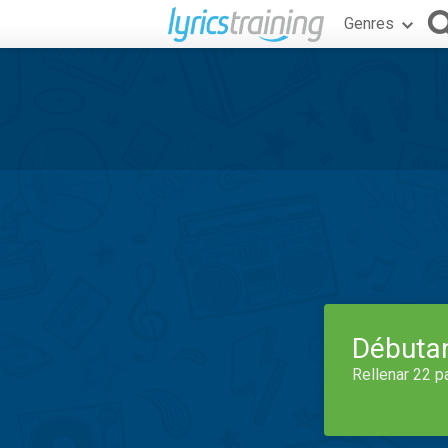
Genres
Débuta
Rellenar 22 p