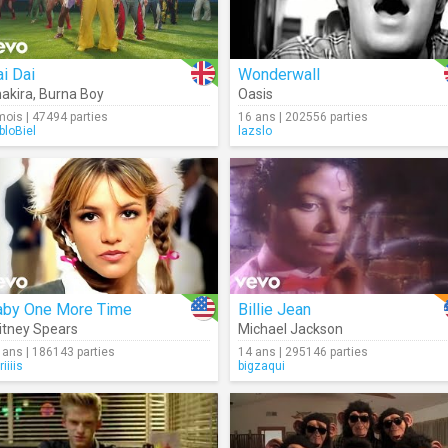
i Dai
Wonderwall
akira
,
Burna Boy
Oasis
mois | 47494 parties
16 ans | 202556 parties
bloBiel
lazslo
aby One More Time
Billie Jean
itney Spears
Michael Jackson
 ans | 186143 parties
14 ans | 295146 parties
iiiis
bigzaqui