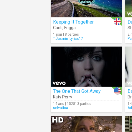
Keeping It Together
Da
Cacti
,
Frigga
Sh
1 jour | 8 parties
2 
T.Jasmin_Lyrics17
Pa
The One That Got Away
B
Katy Perry
Br
14 ans | 152813 parties
14
selvatica
Adr