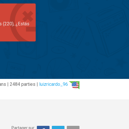
s (220), ¿Estás
ans | 2484 parties |
luizricardo_96
Partager sur: