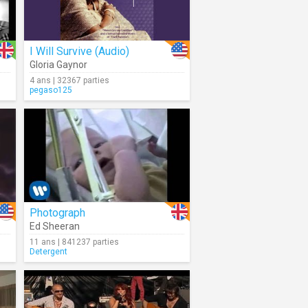
I Will Survive (Audio)
Gloria Gaynor
4 ans | 32367 parties
pegaso125
Photograph
Ed Sheeran
11 ans | 841237 parties
Detergent