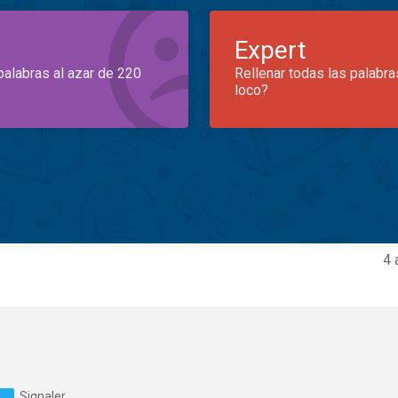
Expert
palabras al azar de 220
Rellenar todas las palabra
loco?
4 
Signaler