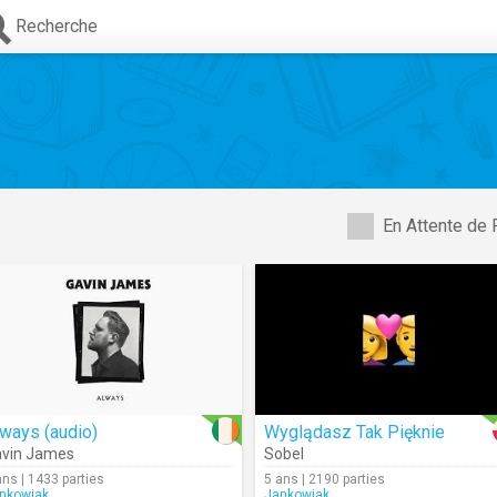
Recherche
En Attente de 
ways (audio)
Wyglądasz Tak Pięknie
vin James
Sobel
ans | 1433 parties
5 ans | 2190 parties
nkowiak
Jankowiak