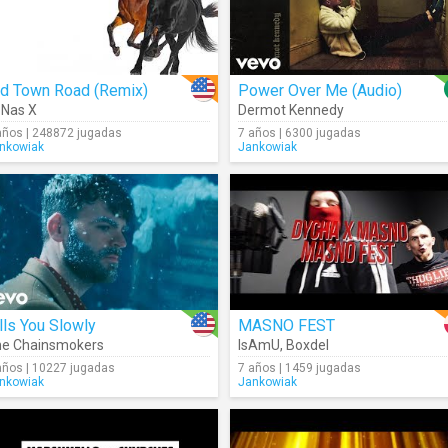
ld Town Road (Remix)
Power Over Me (Audio)
l Nas X
Dermot Kennedy
años | 248872 jugadas
7 años | 6300 jugadas
nkowiak
Jankowiak
lls You Slowly
MASNO FEST
e Chainsmokers
IsAmU
,
Boxdel
años | 10227 jugadas
7 años | 1459 jugadas
nkowiak
Jankowiak