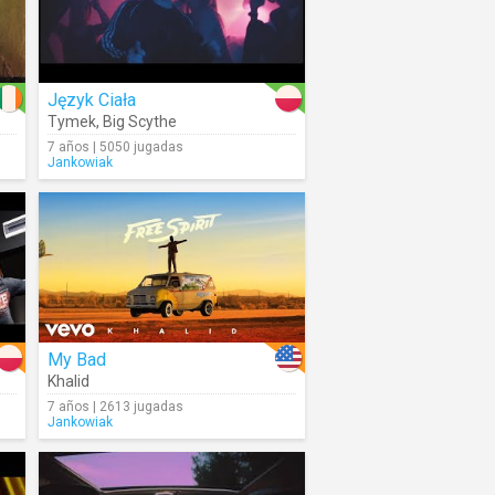
Język Ciała
Tymek
,
Big Scythe
7 años | 5050 jugadas
Jankowiak
My Bad
Khalid
7 años | 2613 jugadas
Jankowiak