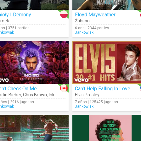
nioły I Demony
Floyd Mayweather
ymek
Żabson
ans | 3751 parties
6 ans | 2344 parties
nkowiak
Jankowiak
on't Check On Me
Can't Help Falling In Love
stin Bieber
,
Chris Brown
,
Ink
Elvis Presley
años | 2916 jugadas
7 años | 125425 jugadas
nkowiak
Jankowiak