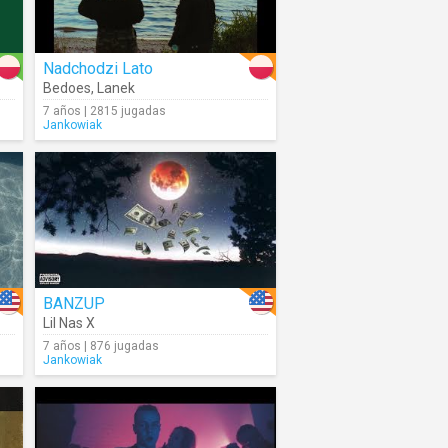
Nadchodzi Lato
Bedoes
,
Lanek
7 años | 2815 jugadas
Jankowiak
BANZUP
Lil Nas X
7 años | 876 jugadas
Jankowiak