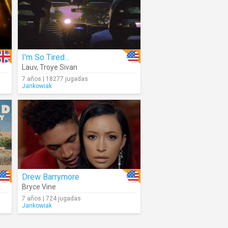
I'm So Tired...
Lauv
,
Troye Sivan
7 años | 18277 jugadas
Jankowiak
Drew Barrymore
Bryce Vine
7 años | 724 jugadas
Jankowiak