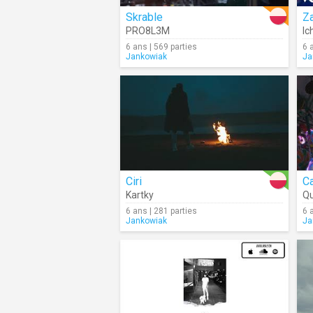
Skrable
PRO8L3M
Ic
6 ans | 569 parties
6 
Jankowiak
Ja
Ciri
C
Kartky
Qu
6 ans | 281 parties
6 
Jankowiak
Ja