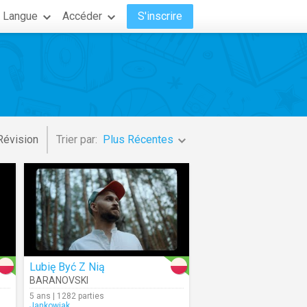
Langue
Accéder
S'inscrire
Révision
Trier par:
Plus Récentes
Lubię Być Z Nią
BARANOVSKI
5 ans | 1282 parties
Jankowiak