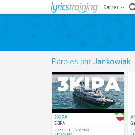
Genres
Paroles par
Jankowiak
3KIPA
Al
EKIPA
Ga
5 ans | 11635 parties
5 
Jankowiak
Ja