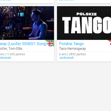
reep (Lucifer S04E01 Song)
Polskie Tango
cifer
,
Tom Ellis
Taco Hemingway
ans | 11205 parties
6 ans | 2892 parties
nkowiak
Jankowiak