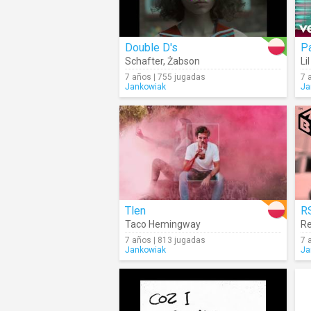
Double D's
Pa
Schafter
,
Żabson
Li
7 años | 755 jugadas
7 
Jankowiak
Ja
Tlen
R
Taco Hemingway
R
7 años | 813 jugadas
7 
Jankowiak
Ja