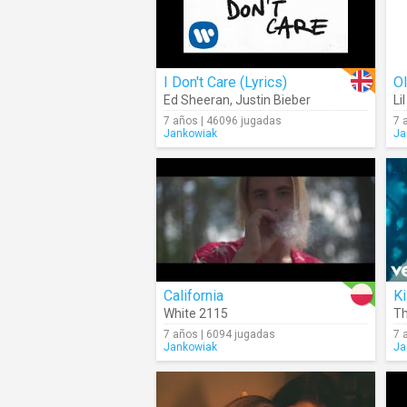
I Don't Care (Lyrics)
O
Ed Sheeran
,
Justin Bieber
Li
7 años | 46096 jugadas
7 
Jankowiak
Ja
California
Ki
White 2115
Th
7 años | 6094 jugadas
7 
Jankowiak
Ja