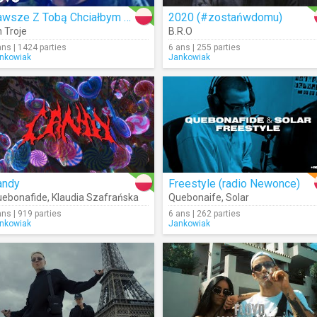
Zawsze Z Tobą Chciałbym Być
2020 (#zostańwdomu)
h Troje
B.R.O
ans | 1424 parties
6 ans | 255 parties
nkowiak
Jankowiak
andy
Freestyle (radio Newonce)
ebonafide
,
Klaudia Szafrańska
Quebonaife
,
Solar
ans | 919 parties
6 ans | 262 parties
nkowiak
Jankowiak