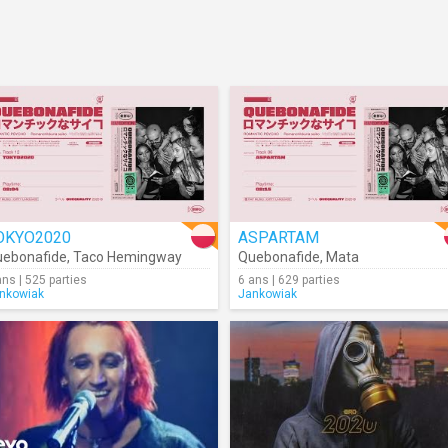
OKYO2020
ASPARTAM
ebonafide
,
Taco Hemingway
Quebonafide
,
Mata
ans | 525 parties
6 ans | 629 parties
nkowiak
Jankowiak