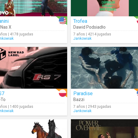
nini
Trofea
l Nas X
Dawid Podsiadło
años | 4178 jugadas
7 años | 4214 jugadas
nkowiak
Jankowiak
S7
Paradise
eTo
Bazzi
años | 1400 jugadas
7 años | 2943 jugadas
nkowiak
Jankowiak