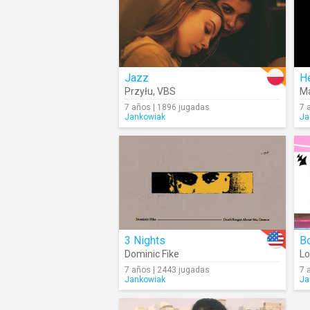
Jazz
He
Przyłu
,
VBS
Ma
7 años | 1896 jugadas
7 
Jankowiak
Ja
3 Nights
B
Dominic Fike
Lo
7 años | 2443 jugadas
7 
Jankowiak
Ja