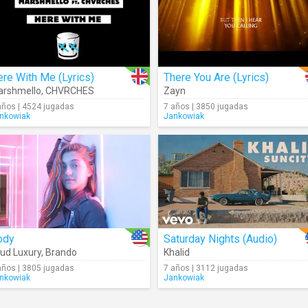
re With Me (Lyrics)
There You Are (Lyrics)
rshmello
,
CHVRCHES
Zayn
años | 4524 jugadas
7 años | 3850 jugadas
nkowiak
Jankowiak
ody
Saturday Nights (Audio)
ud Luxury
,
Brando
Khalid
años | 3805 jugadas
7 años | 3112 jugadas
nkowiak
Jankowiak