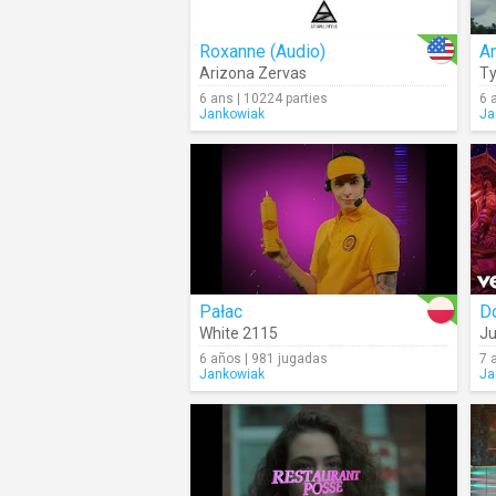
Roxanne (Audio)
A
Arizona Zervas
T
6 ans | 10224 parties
6 
Jankowiak
Ja
Pałac
D
White 2115
Ju
6 años | 981 jugadas
7 
Jankowiak
Ja