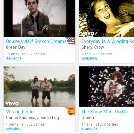
Boulevard Of Broken Dreams
Everyday Is A Winding R
Green Day
Sheryl Crow
13 ans | 155287 parties
2 ans | 296 parties
darkangel
xperpinya
Verano Lento
The Show Must Go On
Carlos Sadness
,
Jósean Log
Queen
1 semaine | 652 parties
14 ans | 91213 parties
selvatica
Brands13