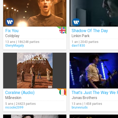
Fix You
Shadow Of The Day
Coldplay
Linkin Park
13 ans | 186248 parties
1 an | 2043 parties
GlenyMagaly
davi1830
Coraline (Audio)
Måneskin
Jonas Brothers
5 ans | 24423 parties
13 ans | 1458 parties
nicoole2099
bruneviuds