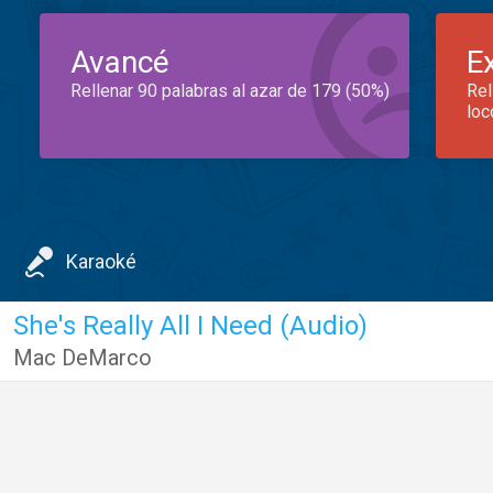
Avancé
E
Rellenar 90 palabras al azar de 179 (50%)
Rel
loc
Karaoké
She's Really All I Need (Audio)
Mac DeMarco