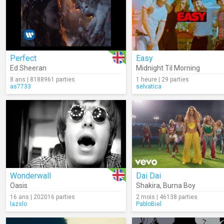
Perfect
Easy
Ed Sheeran
Midnight Til Morning
8 ans | 8188961 parties
1 heure | 29 parties
as7733
selvatica
Wonderwall
Dai Dai
Oasis
Shakira
,
Burna Boy
16 ans | 202016 parties
2 mois | 46138 parties
lazslo
PabloBiel