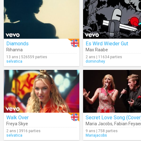
Diamonds
Es Wird Wieder Gut
Rihanna
Max Raabe
13 ans | 526559 parties
2 ans | 11634 parties
selvatica
dominohey
Walk Over
Secret Love Song (Cover
Freya Skye
Maria Jacobs
,
Fabian Feyae
2 ans | 3916 parties
9 ans | 758 parties
selvatica
Mariajacobs