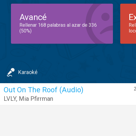
Avancé
E
Rellenar 168 palabras al azar de 336
Rel
(50%)
loc
Karaoké
Out On The Roof (Audio)
2
LVLY
,
Mia Pfirrman