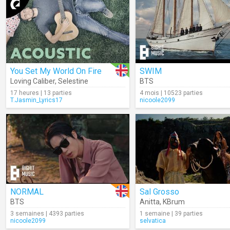
You Set My World On Fire
SWIM
Loving Caliber
,
Selestine
BTS
17 heures | 13 parties
4 mois | 10523 parties
T.Jasmin_Lyrics17
nicoole2099
NORMAL
Sal Grosso
BTS
Anitta
,
KBrum
3 semaines | 4393 parties
1 semaine | 39 parties
nicoole2099
selvatica