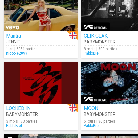
Mantra
CLIK CLAK
JENNIE
BABYMONSTER
1 an | 6351 parties
8 mois | 609 parties
nicoole2099
PabloBiel
LOCKED IN
MOON
BABYMONSTER
BABYMONSTER
3 mois | 73 parties
6 jours | 86 parties
PabloBiel
PabloBiel