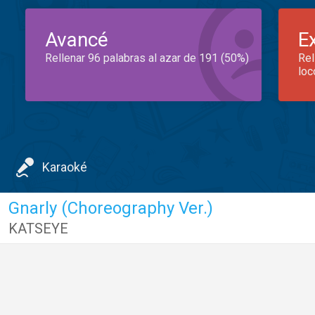
Avancé
E
Rellenar 96 palabras al azar de 191 (50%)
Rel
loc
Karaoké
Gnarly (Choreography Ver.)
KATSEYE