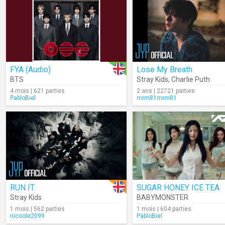
FYA (Audio)
Lose My Breath
BTS
Stray Kids
,
Charlie Puth
4 mois | 621 parties
2 ans | 22721 parties
PabloBiel
mrm81mrm81
RUN IT
SUGAR HONEY ICE TEA
Stray Kids
BABYMONSTER
1 mois | 562 parties
1 mois | 604 parties
nicoole2099
PabloBiel