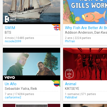
SWIM
BTS
Addison Anderson
,
Dan Kwa
4 mois | 10485 parties
2 ans | 2224 parties
nicoole2099
PhiTran
Un Año
Animal
Sebastián Yatra
,
Reik
KATSEYE
7 ans | 174284 parties
1 semaine | 571 parties
carfarorme2
PabloBiel