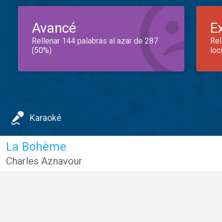
Avancé
E
Rellenar 144 palabras al azar de 287
Rel
(50%)
loc
Karaoké
La Bohème
Charles Aznavour