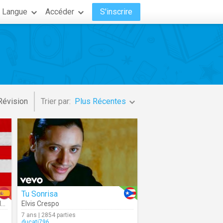
Langue
Accéder
S'inscrire
Révision
Trier par:
Plus Récentes
Tu Sonrisa
z
,
Elvis Crespo
Elvis Crespo
7 ans | 2854 parties
ducati796