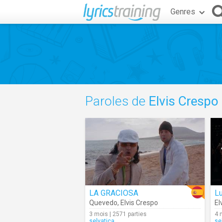
Genres
Paroles de
Elvis Crespo
LA GRACIOSA
Lu
Quevedo
,
Elvis Crespo
El
3 mois | 2571 parties
4 
selvatica
se