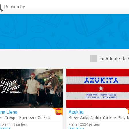
Recherche
En Attente de 
na Llena
Azukita
vis Crespo
,
Ebenezer Guerra
Steve Aoki
,
Daddy Yankee
,
Play-N-Skill
mois | 113 parties
7 ans | 2324 parties
lvatica
DiegoEsp