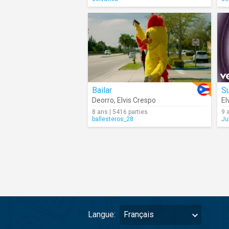
Bailar
S
Deorro
,
Elvis Crespo
El
8 ans | 5416 parties
9 
ballesteros_28
Ju
Langue:
Français