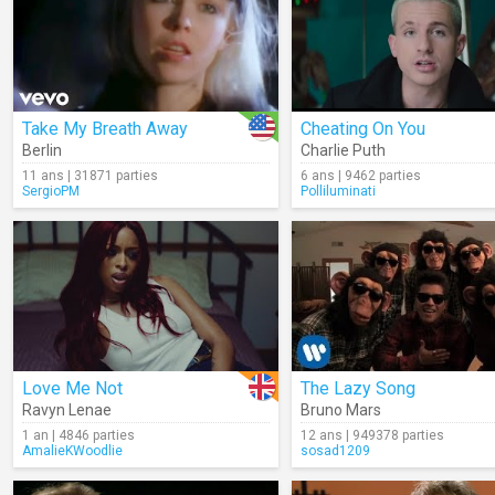
Take My Breath Away
Cheating On You
Berlin
Charlie Puth
11 ans | 31871 parties
6 ans | 9462 parties
SergioPM
Polliluminati
Love Me Not
The Lazy Song
Ravyn Lenae
Bruno Mars
1 an | 4846 parties
12 ans | 949378 parties
AmalieKWoodlie
sosad1209