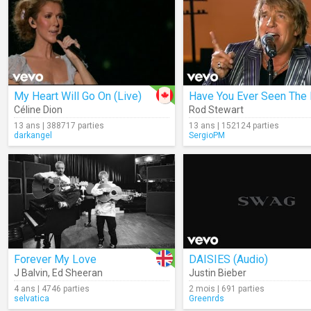
My Heart Will Go On (Live)
Céline Dion
Rod Stewart
13 ans | 388717 parties
13 ans | 152124 parties
darkangel
SergioPM
Forever My Love
DAISIES (Audio)
J Balvin
,
Ed Sheeran
Justin Bieber
4 ans | 4746 parties
2 mois | 691 parties
selvatica
Greenrds