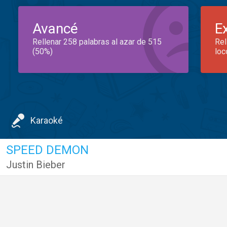
Avancé
E
Rellenar 258 palabras al azar de 515
Rel
(50%)
loc
Karaoké
SPEED DEMON
Justin Bieber