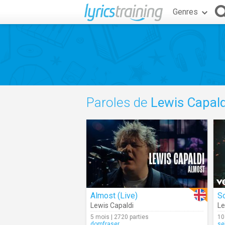
Genres
Paroles de
Lewis Capald
Almost (Live)
S
Lewis Capaldi
Le
5 mois | 2720 parties
10
domfraser
se