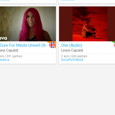
A Cure For Minds Unwell (Naima’s Story)
One (Audio)
wis Capaldi
Lewis Capaldi
ans | 391 parties
2 ans | 606 parties
lvatica
XxCaPuChAsxX