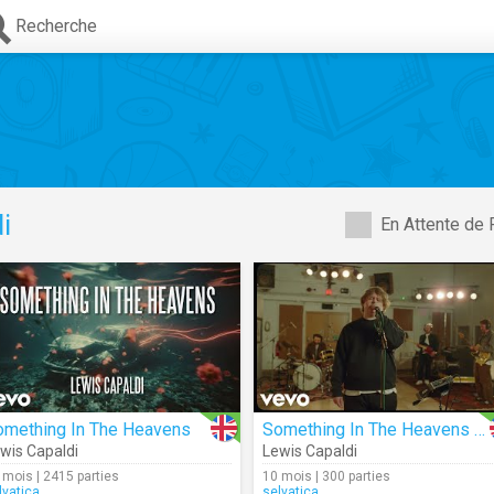
Recherche
i
En Attente de 
omething In The Heavens
Something In The Heavens (Live)
wis Capaldi
Lewis Capaldi
 mois | 2415 parties
10 mois | 300 parties
lvatica
selvatica