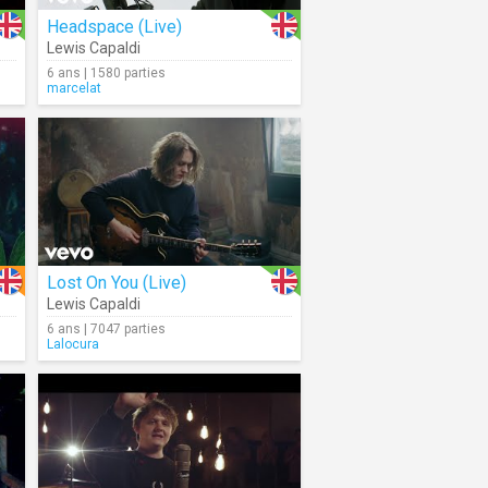
Headspace (Live)
Lewis Capaldi
6 ans | 1580 parties
marcelat
Lost On You (Live)
Lewis Capaldi
6 ans | 7047 parties
Lalocura