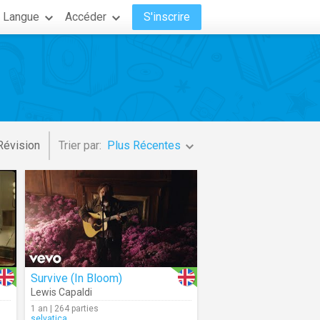
Langue
Accéder
S'inscrire
Révision
Trier par:
Plus Récentes
Survive (In Bloom)
Lewis Capaldi
1 an | 264 parties
selvatica