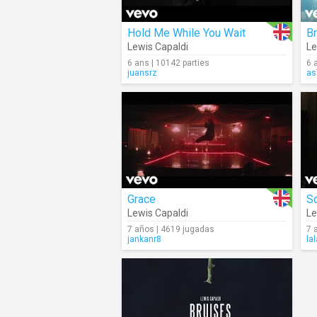
Hold Me While You Wait
B
Lewis Capaldi
Le
6 ans | 10142 parties
6 
juansrz
as
Grace
S
Lewis Capaldi
Le
7 años | 4619 jugadas
7 
jankanr8
lal