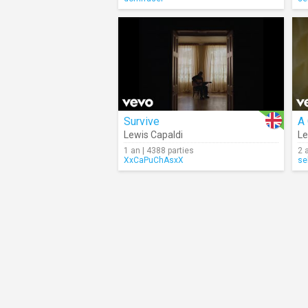
Survive
Lewis Capaldi
Le
1 an | 4388 parties
2 
XxCaPuChAsxX
se