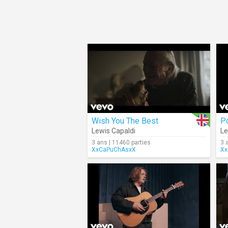
Wish You The Best
P
Lewis Capaldi
Le
3 ans | 11460 parties
3 
XxCaPuChAsxX
Xx