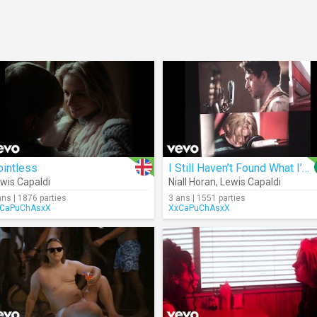
ointless
I Still Haven’t Found What I’m Looking For (Cover)
wis Capaldi
Niall Horan
,
Lewis Capaldi
ans | 1876 parties
3 ans | 1551 parties
CaPuChAsxX
XxCaPuChAsxX