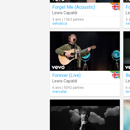
Forget Me (Acoustic)
F
Lewis Capaldi
Le
3 ans | 1363 parties
3 
selvatica
se
Forever (Live)
B
Lewis Capaldi
Le
6 ans | 5092 parties
6 
marcelat
la