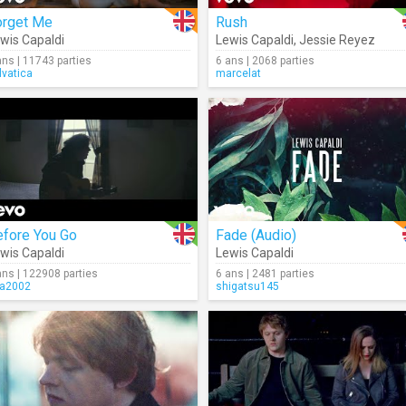
orget Me
Rush
wis Capaldi
Lewis Capaldi
,
Jessie Reyez
ans | 11743 parties
6 ans | 2068 parties
lvatica
marcelat
efore You Go
Fade (Audio)
wis Capaldi
Lewis Capaldi
ans | 122908 parties
6 ans | 2481 parties
ra2002
shigatsu145