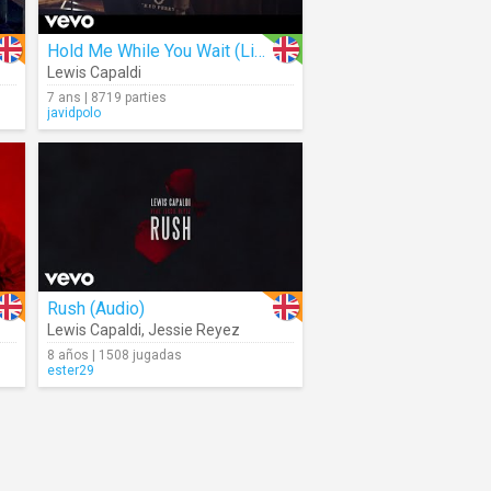
Hold Me While You Wait (Live)
Lewis Capaldi
7 ans | 8719 parties
javidpolo
Rush (Audio)
Lewis Capaldi
,
Jessie Reyez
8 años | 1508 jugadas
ester29