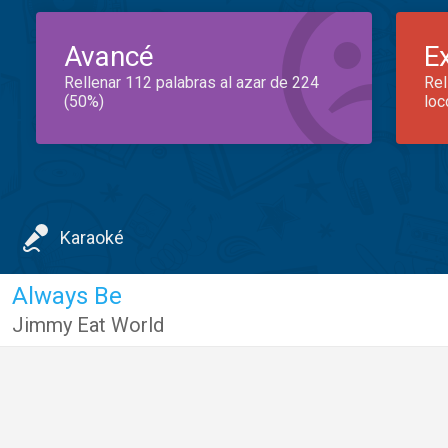
Avancé
E
Rellenar 112 palabras al azar de 224
Rel
(50%)
loc
Karaoké
Always Be
Jimmy Eat World