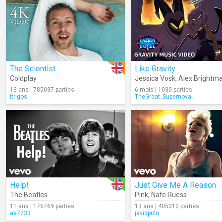
The Scientist
Like Gravity
Coldplay
Jessica Vosk
,
Alex Brightm
13 ans | 785037 parties
6 mois | 1030 parties
ltrigos
TheGreat_Supernova_
Help!
Just Give Me A Reason
The Beatles
Pink
,
Nate Ruess
11 ans | 176769 parties
13 ans | 405310 parties
as7733
javidpolo