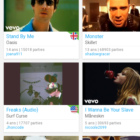
Stand By Me
Monster
Oasis
Skillet
14 ans | 15018 parties
13 ans | 68903 parties
joana911
shadowgracer
Freaks (Audio)
I Wanna Be Your Slave
Surf Curse
Måneskin
4 ans | 17707 parties
5 ans | 30693 parties
Jhoncode
nicoole2099