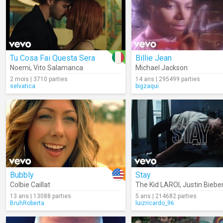
Tu Cosa Fai Questa Sera
Billie Jean
Noemi
,
Vito Salamanca
Michael Jackson
2 mois | 3710 parties
14 ans | 295499 parties
selvatica
bigzaqui
Bubbly
Stay
Colbie Caillat
The Kid LAROI
,
Justin Biebe
13 ans | 13088 parties
5 ans | 214682 parties
BruhRoberta
luizricardo_96