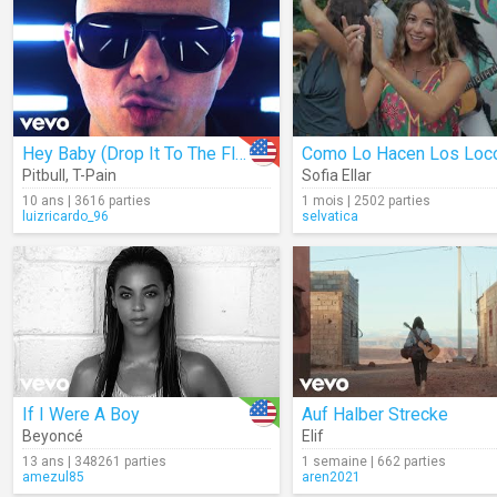
Hey Baby (Drop It To The Floor)
Como Lo Hacen Los Loc
Pitbull
,
T-Pain
Sofia Ellar
10 ans | 3616 parties
1 mois | 2502 parties
luizricardo_96
selvatica
If I Were A Boy
Auf Halber Strecke
Beyoncé
Elif
13 ans | 348261 parties
1 semaine | 662 parties
amezul85
aren2021