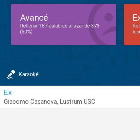
Avancé
E
Rellenar 187 palabras al azar de 373
Rel
(50%)
loc
Karaoké
Ex
Giacomo Casanova
,
Lustrum USC