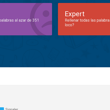
Expert
palabras al azar de 351
Rellenar todas las palabra
loco?
Signaler