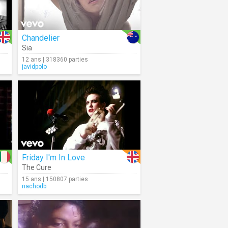
Chandelier
Sia
12 ans | 318360 parties
javidpolo
Friday I'm In Love
The Cure
15 ans | 150807 parties
nachodb