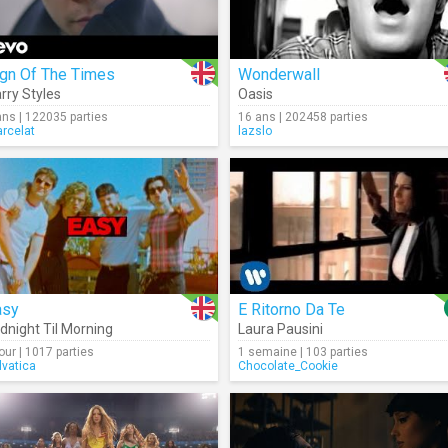
ign Of The Times
Wonderwall
rry Styles
Oasis
ans | 122035 parties
16 ans | 202458 parties
rcelat
lazslo
asy
E Ritorno Da Te
dnight Til Morning
Laura Pausini
jour | 1017 parties
1 semaine | 103 parties
lvatica
Chocolate_Cookie