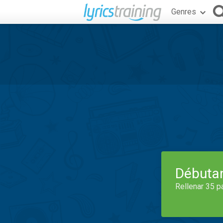
Genres
Débuta
Rellenar 35 p