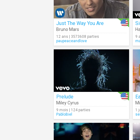
Just The Way You Are
S
Bruno Mars
Ha
12 ans | 3573608 parties
9 
paupeaceandlove
ma
Prelude
E
Miley Cyrus
Mi
9 mois | 124 parties
1 
PabloBiel
se