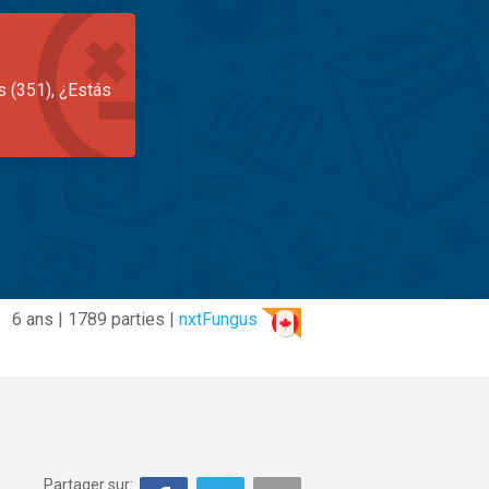
s (351), ¿Estás
6 ans | 1789 parties |
nxtFungus
Partager sur: