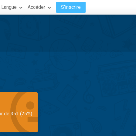
Langue
Accéder
S'inscrire
ar de 351 (25%)