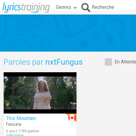
Genres
Recherche
Paroles par
nxtFungus
En Attent
This Mountain
Faouzia
6 ans | 1789 parties
nxtFungus