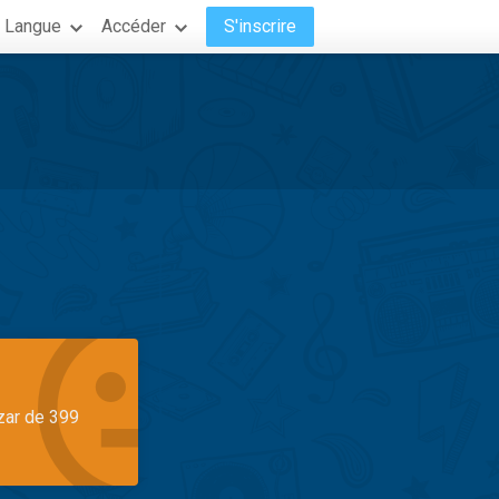
Langue
Accéder
S'inscrire
azar de 399