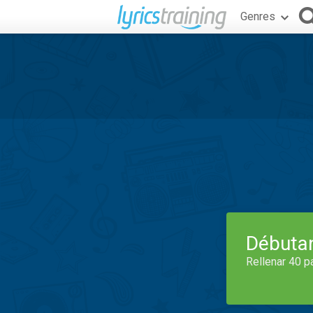
Genres
Débuta
Rellenar 40 p