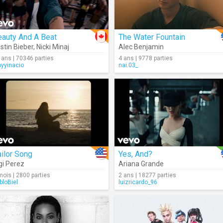
eauty And A Beat
The Water Fountain
stin Bieber
,
Nicki Minaj
Alec Benjamin
 ans | 70346 parties
4 ans | 9778 parties
nyyinacio
nai.03_
ilor Song
Yes, And?
gi Perez
Ariana Grande
mois | 2800 parties
2 ans | 18277 parties
bloBiel
luizricardo_96