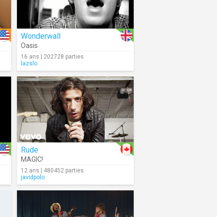
Wonderwall
Oasis
16 ans | 202728 parties
lazslo
Rude
MAGIC!
12 ans | 480452 parties
javidpolo