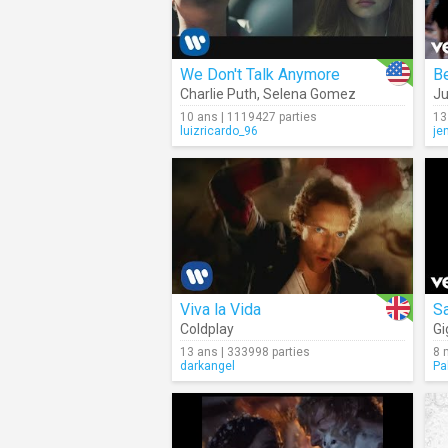
We Don't Talk Anymore
B
Charlie Puth
,
Selena Gomez
Ju
10 ans | 1119427 parties
13
luizricardo_96
je
Viva la Vida
Sa
Coldplay
Gi
13 ans | 333998 parties
8 
darkangel
Pa