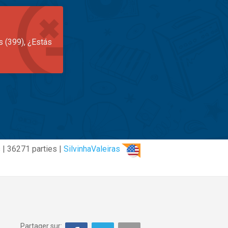
s (399), ¿Estás
 | 36271 parties |
SilvinhaValeiras
Partager sur: