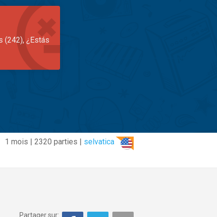
s (242), ¿Estás
1 mois | 2320 parties |
selvatica
Partager sur: