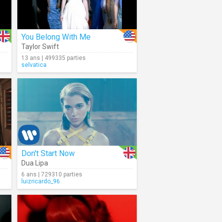
You Belong With Me
Taylor Swift
13 ans | 499335 parties
selvatica
Don't Start Now
Dua Lipa
6 ans | 729310 parties
luizricardo_96