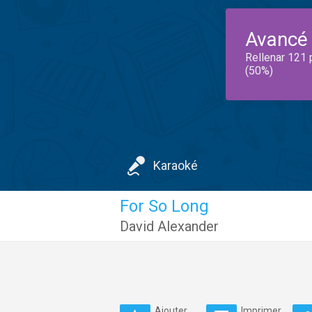
Avancé
Rellenar 121 
(50%)
Karaoké
For So Long
David Alexander
Ajouter
Imprimer