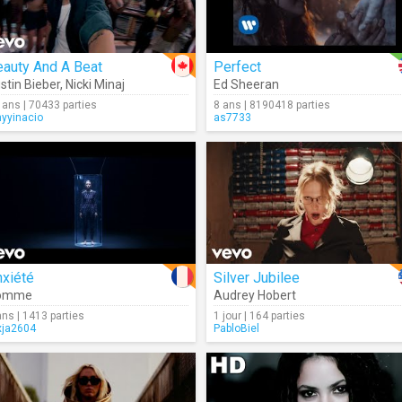
eauty And A Beat
Perfect
stin Bieber
,
Nicki Minaj
Ed Sheeran
 ans | 70433 parties
8 ans | 8190418 parties
nyyinacio
as7733
nxiété
Silver Jubilee
omme
Audrey Hobert
ans | 1413 parties
1 jour | 164 parties
xja2604
PabloBiel