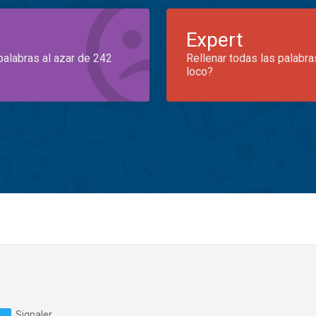
Expert
palabras al azar de 242
Rellenar todas las palabra
loco?
Signaler