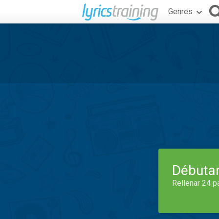
Genres
Débuta
Rellenar 24 p