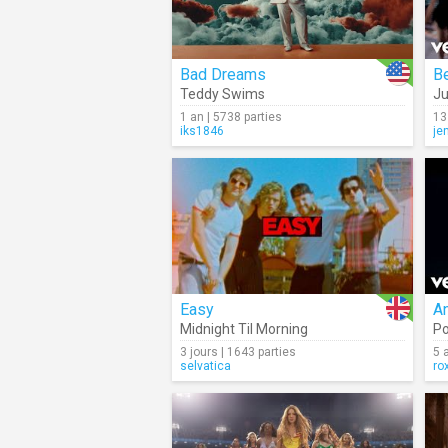
Bad Dreams
B
Teddy Swims
Ju
1 an | 5738 parties
13
iks1846
je
Easy
A
Midnight Til Morning
P
3 jours | 1643 parties
5 
selvatica
ro